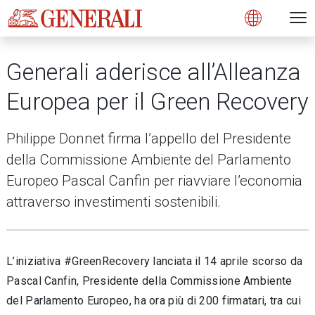
Open 
N
s
s
s
s
s
g
g
g
g
g
M
Open
Generali aderisce all’Alleanza
Europea per il Green Recovery
Philippe Donnet firma l’appello del Presidente
della Commissione Ambiente del Parlamento
Europeo Pascal Canfin per riavviare l’economia
attraverso investimenti sostenibili.
L’iniziativa #GreenRecovery lanciata il 14 aprile scorso da
Pascal Canfin, Presidente della Commissione Ambiente
del Parlamento Europeo, ha ora più di 200 firmatari, tra cui