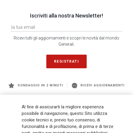
Iscriviti alla nostra Newsletter!
Ricevi tutti gli aggiornamenti e scopri le novità dal mondo
Generali.
REGISTRATI
SONDAGGIO IN 2 MINUTI
RICEVI AGGIORNAMENTI
Generali
è uno dei maggiori player integrati di assicurazione e asset
Al fine di assicurarti la migliore esperienza
management a livello globale, con premi complessivi pari a € 98,1
possibile di navigazione, questo Sito utilizza
miliardi e € 900 miliardi di AUM nel 2025. Fondato nel 1831, con oltre 88
cookie tecnici e, previo tuo consenso, di
mila dipendenti e 163 mila agenti che servono 75 milioni di clienti, il
funzionalità e di profilazione, di prima e di terze
Gruppo ha una posizione di leadership in Europa e una presenza
crescente in Asia e America. Al centro della strategia di Generali c'è il suo