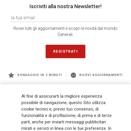
Iscriviti alla nostra Newsletter!
Ricevi tutti gli aggiornamenti e scopri le novità dal mondo
Generali.
REGISTRATI
SONDAGGIO IN 2 MINUTI
RICEVI AGGIORNAMENTI
Generali
è uno dei maggiori player integrati di assicurazione e asset
Al fine di assicurarti la migliore esperienza
management a livello globale, con premi complessivi pari a € 98,1
possibile di navigazione, questo Sito utilizza
miliardi e € 900 miliardi di AUM nel 2025. Fondato nel 1831, con oltre 88
cookie tecnici e, previo tuo consenso, di
mila dipendenti e 163 mila agenti che servono 75 milioni di clienti, il
funzionalità e di profilazione, di prima e di terze
Gruppo ha una posizione di leadership in Europa e una presenza
crescente in Asia e America. Al centro della strategia di Generali c'è il suo
parti, anche per inviarti messaggi pubblicitari
impegno Lifetime Partner verso i clienti, realizzato attraverso soluzioni
mirati e servizi in linea con le tue preferenze. In