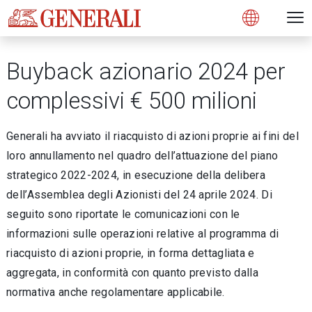
Open 
N
s
s
s
s
s
g
g
g
g
g
M
Open
Buyback azionario 2024 per
complessivi € 500 milioni
Generali ha avviato il riacquisto di azioni proprie ai fini del
loro annullamento nel quadro dell’attuazione del piano
strategico 2022-2024, in esecuzione della delibera
dell’Assemblea degli Azionisti del 24 aprile 2024. Di
seguito sono riportate le comunicazioni con le
informazioni sulle operazioni relative al programma di
riacquisto di azioni proprie, in forma dettagliata e
aggregata, in conformità con quanto previsto dalla
normativa anche regolamentare applicabile.