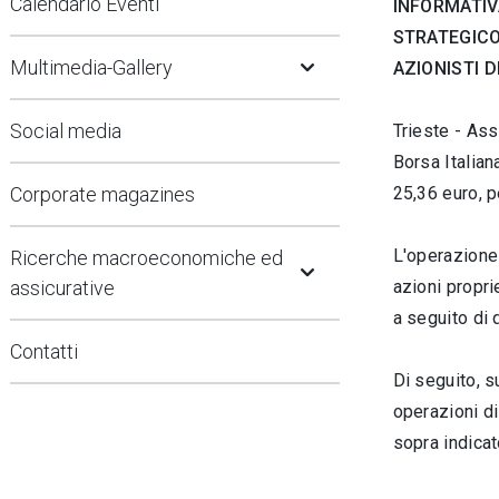
Calendario Eventi
INFORMATIV
STRATEGICO
Open Submenu
Multimedia-Gallery
AZIONISTI D
Social media
Trieste - Ass
Borsa Italian
Corporate magazines
25,36
euro, p
Open Submenu
L'operazione 
Ricerche macroeconomiche ed
assicurative
azioni propri
a seguito di
Contatti
Di seguito, s
operazioni di
sopra indicat