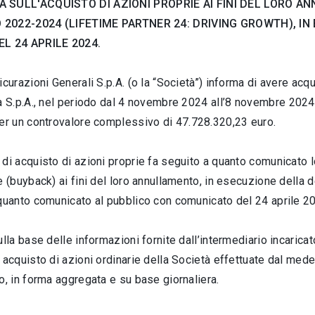
A
SULL'ACQUISTO DI AZIONI PROPRIE AI FINI DEL LORO
 2022-2024 (LIFETIME PARTNER 24: DRIVING GROWTH), I
EL 24 APRILE 2024.
icurazioni Generali S.p.A. (o la “Società”) informa di avere ac
a S.p.A., nel periodo dal 4 novembre 2024
all’8 novembre 2024
er un controvalore complessivo di
47.728.320,23 euro.
di acquisto di azioni proprie fa seguito a quanto comunicato 
e (buyback) ai fini del loro annullamento, in esecuzione della 
 quanto comunicato al pubblico con comunicato del 24 aprile 2
ulla base delle informazioni fornite dall’intermediario incaricato
 acquisto di azioni ordinarie della Società effettuate dal me
o, in forma aggregata e su base giornaliera.