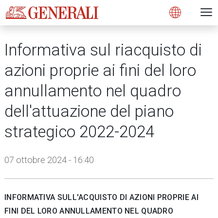
Open 
N
s
s
s
s
s
g
g
g
g
g
M
Open
Informativa sul riacquisto di
azioni proprie ai fini del loro
annullamento nel quadro
dell'attuazione del piano
strategico 2022-2024
07 ottobre 2024 - 16:40
INFORMATIVA
SULL'ACQUISTO DI AZIONI PROPRIE AI
FINI DEL LORO ANNULLAMENTO NEL QUADRO