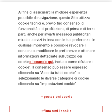
Generali
è uno dei maggiori player integrati di assicurazione e asset
Al fine di assicurarti la migliore esperienza
management a livello globale, con premi complessivi pari a € 98,1
possibile di navigazione, questo Sito utilizza
miliardi e € 900 miliardi di AUM nel 2025. Fondato nel 1831, con oltre 88
cookie tecnici e, previo tuo consenso, di
mila dipendenti e 163 mila agenti che servono 75 milioni di clienti, il
Gruppo ha una posizione di leadership in Europa e una presenza
funzionalità e di profilazione, di prima e di terze
crescente in Asia e America. Al centro della strategia di Generali c'è il suo
parti, anche per inviarti messaggi pubblicitari
impegno Lifetime Partner verso i clienti, realizzato attraverso soluzioni
mirati e servizi in linea con le tue preferenze. In
innovative e personalizzate, un'esperienza cliente di prima classe e le sue
qualsiasi momento è possibile revocare il
capacità di distribuzione globale digitalizzata. Il Gruppo ha
consenso, modificare le preferenze e ottenere
completamente integrato la sostenibilità in tutte le scelte strategiche, con
informazioni dettagliate sull’utilizzo dei
l'obiettivo di creare valore per tutti gli stakeholder mentre costruisce una
cookie
cliccando qui
, incluso come rifiutare i
società più equa e resiliente.
cookie". Il consenso può essere espresso
cliccando su “Accetta tutti i cookie” o
selezionando le diverse categorie di cookie
Legal Info
Cookie Policy
Privacy & GDPR
FATCA
cliccando su “Impostazioni cookie”.
EMIR exemption
Olocausto
Accessibilità
Whistleblowing
Impostazioni cookie
Glossary
FAQ
Rifiuta tutti i cookie