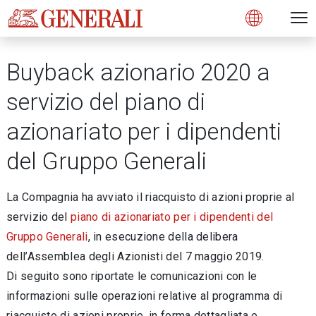
Open 
N
s
s
s
s
s
g
g
g
g
g
M
Open
Buyback azionario 2020 a
servizio del piano di
azionariato per i dipendenti
del Gruppo Generali
La Compagnia ha avviato il riacquisto di azioni proprie al
servizio del
piano di azionariato per i dipendenti del
Gruppo Generali
, in esecuzione della delibera
dell’Assemblea degli Azionisti del 7 maggio 2019.
Di seguito sono riportate le comunicazioni con le
informazioni sulle operazioni relative al programma di
riacquisto di azioni proprie, in forma dettagliata e