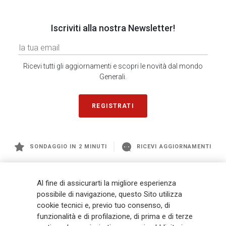
Iscriviti alla nostra Newsletter!
Ricevi tutti gli aggiornamenti e scopri le novità dal mondo
Generali.
REGISTRATI
SONDAGGIO IN 2 MINUTI
RICEVI AGGIORNAMENTI
Generali
è uno dei maggiori player integrati di assicurazione e asset
Al fine di assicurarti la migliore esperienza
management a livello globale, con premi complessivi pari a € 98,1
possibile di navigazione, questo Sito utilizza
miliardi e € 900 miliardi di AUM nel 2025. Fondato nel 1831, con oltre 88
cookie tecnici e, previo tuo consenso, di
mila dipendenti e 163 mila agenti che servono 75 milioni di clienti, il
funzionalità e di profilazione, di prima e di terze
Gruppo ha una posizione di leadership in Europa e una presenza