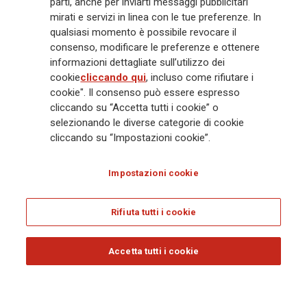
crescente in Asia e America. Al centro della strategia di Generali c'è il suo
parti, anche per inviarti messaggi pubblicitari
impegno Lifetime Partner verso i clienti, realizzato attraverso soluzioni
mirati e servizi in linea con le tue preferenze. In
innovative e personalizzate, un'esperienza cliente di prima classe e le sue
qualsiasi momento è possibile revocare il
capacità di distribuzione globale digitalizzata. Il Gruppo ha
consenso, modificare le preferenze e ottenere
completamente integrato la sostenibilità in tutte le scelte strategiche, con
informazioni dettagliate sull’utilizzo dei
l'obiettivo di creare valore per tutti gli stakeholder mentre costruisce una
cookie
cliccando qui
, incluso come rifiutare i
società più equa e resiliente.
cookie". Il consenso può essere espresso
cliccando su “Accetta tutti i cookie” o
selezionando le diverse categorie di cookie
Legal Info
Cookie Policy
Privacy & GDPR
FATCA
cliccando su “Impostazioni cookie”.
EMIR exemption
Olocausto
Accessibilità
Whistleblowing
Impostazioni cookie
Glossary
FAQ
Rifiuta tutti i cookie
© Assicurazioni Generali S.p.A. - C.F. 00079760328 E P. IVA DI GRUPPO
01333550323
Accetta tutti i cookie