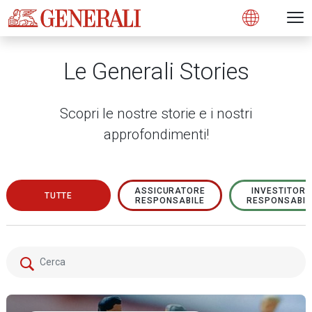
Open 
N
s
s
s
s
s
g
g
g
g
g
M
Open
Le Generali Stories
Scopri le nostre storie e i nostri
approfondimenti!
ASSICURATORE
INVESTITORE
TUTTE
RESPONSABILE
RESPONSABIL