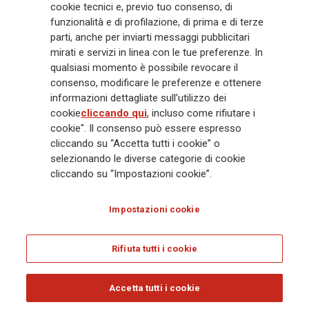
cookie tecnici e, previo tuo consenso, di
mila dipendenti e 163 mila agenti che servono 75 milioni di clienti, il
funzionalità e di profilazione, di prima e di terze
Gruppo ha una posizione di leadership in Europa e una presenza
crescente in Asia e America. Al centro della strategia di Generali c'è il suo
parti, anche per inviarti messaggi pubblicitari
impegno Lifetime Partner verso i clienti, realizzato attraverso soluzioni
mirati e servizi in linea con le tue preferenze. In
innovative e personalizzate, un'esperienza cliente di prima classe e le sue
qualsiasi momento è possibile revocare il
capacità di distribuzione globale digitalizzata. Il Gruppo ha
consenso, modificare le preferenze e ottenere
completamente integrato la sostenibilità in tutte le scelte strategiche, con
informazioni dettagliate sull’utilizzo dei
l'obiettivo di creare valore per tutti gli stakeholder mentre costruisce una
cookie
cliccando qui
, incluso come rifiutare i
società più equa e resiliente.
cookie". Il consenso può essere espresso
cliccando su “Accetta tutti i cookie” o
selezionando le diverse categorie di cookie
Legal Info
Cookie Policy
Privacy & GDPR
FATCA
cliccando su “Impostazioni cookie”.
EMIR exemption
Olocausto
Accessibilità
Whistleblowing
Impostazioni cookie
Glossary
FAQ
Rifiuta tutti i cookie
© Assicurazioni Generali S.p.A. - C.F. 00079760328 E P. IVA DI GRUPPO
01333550323
Accetta tutti i cookie