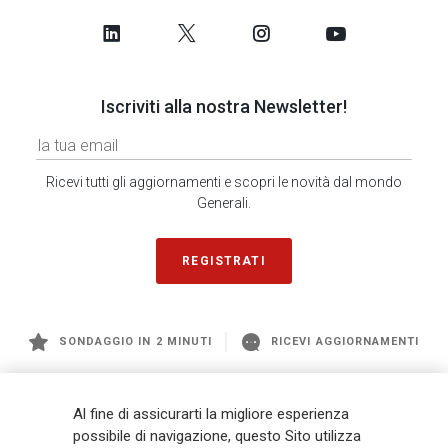
Iscriviti alla nostra Newsletter!
Ricevi tutti gli aggiornamenti e scopri le novità dal mondo
Generali.
REGISTRATI
SONDAGGIO IN 2 MINUTI
RICEVI AGGIORNAMENTI
Generali
è uno dei maggiori player integrati di assicurazione e asset
Al fine di assicurarti la migliore esperienza
management a livello globale, con premi complessivi pari a € 98,1
possibile di navigazione, questo Sito utilizza
miliardi e € 900 miliardi di AUM nel 2025. Fondato nel 1831, con oltre 88