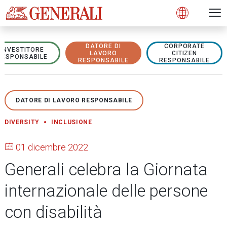
Open 
N
s
s
s
s
s
g
g
g
g
g
M
Open
DATORE DI
CORPORATE
INVESTITORE
LAVORO
CITIZEN
RESPONSABILE
RESPONSABILE
RESPONSABILE
DATORE DI LAVORO RESPONSABILE
DIVERSITY
INCLUSIONE
01 dicembre 2022
Generali celebra la Giornata
internazionale delle persone
con disabilità