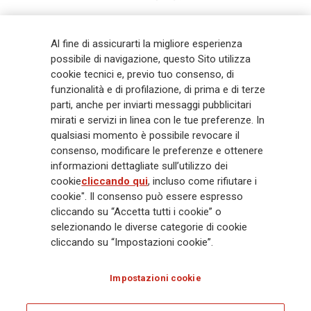
Generali
è uno dei maggiori player integrati di assicurazione e asset
Al fine di assicurarti la migliore esperienza
management a livello globale, con premi complessivi pari a € 98,1
possibile di navigazione, questo Sito utilizza
miliardi e € 900 miliardi di AUM nel 2025. Fondato nel 1831, con oltre 88
cookie tecnici e, previo tuo consenso, di
mila dipendenti e 163 mila agenti che servono 75 milioni di clienti, il
Gruppo ha una posizione di leadership in Europa e una presenza
funzionalità e di profilazione, di prima e di terze
crescente in Asia e America. Al centro della strategia di Generali c'è il suo
parti, anche per inviarti messaggi pubblicitari
impegno Lifetime Partner verso i clienti, realizzato attraverso soluzioni
mirati e servizi in linea con le tue preferenze. In
innovative e personalizzate, un'esperienza cliente di prima classe e le sue
qualsiasi momento è possibile revocare il
capacità di distribuzione globale digitalizzata. Il Gruppo ha
consenso, modificare le preferenze e ottenere
completamente integrato la sostenibilità in tutte le scelte strategiche, con
informazioni dettagliate sull’utilizzo dei
l'obiettivo di creare valore per tutti gli stakeholder mentre costruisce una
cookie
cliccando qui
, incluso come rifiutare i
società più equa e resiliente.
cookie". Il consenso può essere espresso
cliccando su “Accetta tutti i cookie” o
selezionando le diverse categorie di cookie
Legal Info
Cookie Policy
Privacy & GDPR
FATCA
cliccando su “Impostazioni cookie”.
EMIR exemption
Olocausto
Accessibilità
Whistleblowing
Impostazioni cookie
Glossary
FAQ