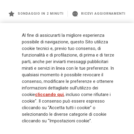
SONDAGGIO IN 2 MINUTI
RICEVI AGGIORNAMENTI
Generali
è uno dei maggiori player integrati di assicurazione e asset
Al fine di assicurarti la migliore esperienza
management a livello globale, con premi complessivi pari a € 98,1
possibile di navigazione, questo Sito utilizza
miliardi e € 900 miliardi di AUM nel 2025. Fondato nel 1831, con oltre 88
cookie tecnici e, previo tuo consenso, di
mila dipendenti e 163 mila agenti che servono 75 milioni di clienti, il
funzionalità e di profilazione, di prima e di terze
Gruppo ha una posizione di leadership in Europa e una presenza
crescente in Asia e America. Al centro della strategia di Generali c'è il suo
parti, anche per inviarti messaggi pubblicitari
impegno Lifetime Partner verso i clienti, realizzato attraverso soluzioni
mirati e servizi in linea con le tue preferenze. In
innovative e personalizzate, un'esperienza cliente di prima classe e le sue
qualsiasi momento è possibile revocare il
capacità di distribuzione globale digitalizzata. Il Gruppo ha
consenso, modificare le preferenze e ottenere
completamente integrato la sostenibilità in tutte le scelte strategiche, con
informazioni dettagliate sull’utilizzo dei
l'obiettivo di creare valore per tutti gli stakeholder mentre costruisce una
cookie
cliccando qui
, incluso come rifiutare i
società più equa e resiliente.
cookie". Il consenso può essere espresso
cliccando su “Accetta tutti i cookie” o
selezionando le diverse categorie di cookie
Legal Info
Cookie Policy
Privacy & GDPR
FATCA
cliccando su “Impostazioni cookie”.
EMIR exemption
Olocausto
Accessibilità
Whistleblowing