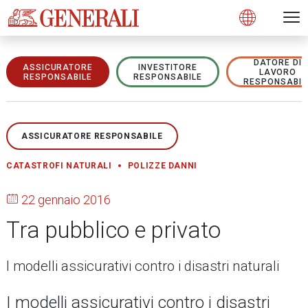
Open 
N
s
s
s
s
s
g
g
g
g
g
M
Open
DATORE DI
ASSICURATORE
INVESTITORE
LAVORO
RESPONSABILE
RESPONSABILE
RESPONSABIL
ASSICURATORE RESPONSABILE
CATASTROFI NATURALI
POLIZZE DANNI
22 gennaio 2016
Tra pubblico e privato
I modelli assicurativi contro i disastri naturali
I modelli assicurativi contro i disastri