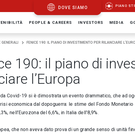
PIANO ST
DOVE SIAMO
ENIBILITÀ
PEOPLE & CAREERS
INVESTORS
MEDIA
G
E GENERALI
FENICE 190: IL PIANO DI INVESTIMENTO PER RILANCIARE L’EUR
ce 190: il piano di inv
ciare l’Europa
da Covid-19 si è dimostrata un evento drammatico, che ad ogg
crisi economica dal dopoguerra: le stime del Fondo Monetario 
3%, nell’Eurozona del 6,6%, in Italia dell’8,9%.
pea, che non aveva dato prova di un grande senso di unità fin