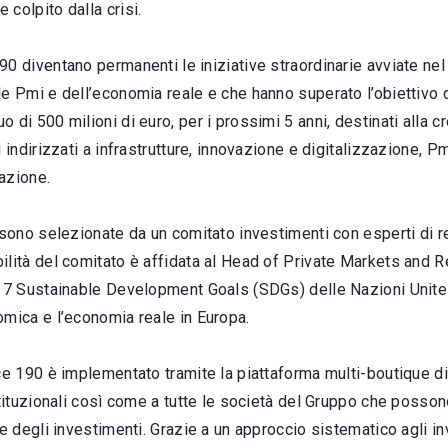
colpito dalla crisi.
0 diventano permanenti le iniziative straordinarie avviate nel 
e Pmi e dell’economia reale e che hanno superato l’obiettivo 
 di 500 milioni di euro, per i prossimi 5 anni, destinati alla c
i indirizzati a infrastrutture, innovazione e digitalizzazione, Pm
azione.
 sono selezionate da un comitato investimenti con esperti di rea
lità del comitato è affidata al Head of Private Markets and
17 Sustainable Development Goals (SDGs) delle Nazioni Unite e
mica e l’economia reale in Europa.
ce 190 è implementato tramite la piattaforma multi-boutique di
stituzionali così come a tutte le società del Gruppo che posson
ne degli investimenti. Grazie a un approccio sistematico agli 