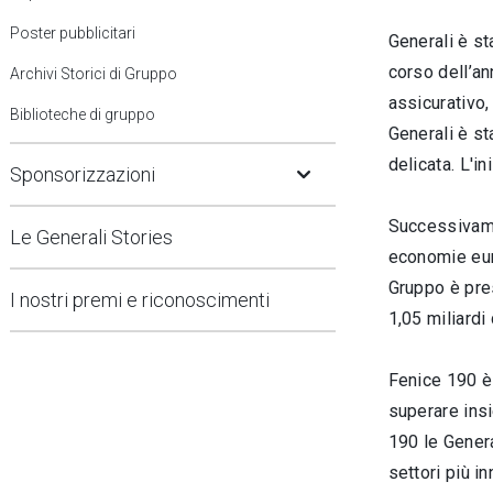
Poster pubblicitari
Generali è st
corso dell’an
Archivi Storici di Gruppo
assicurativo, 
Biblioteche di gruppo
Generali è st
Open Submenu
delicata. L'i
Sponsorizzazioni
Successivamen
Le Generali Stories
economie euro
Gruppo è pre
I nostri premi e riconoscimenti
1,05 miliardi
Fenice 190 è 
superare insi
190 le Genera
settori più i