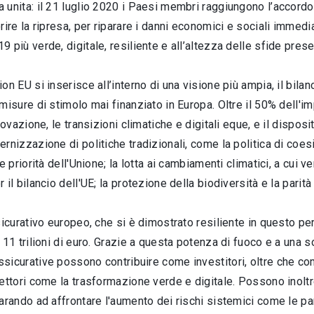
unita: il 21 luglio 2020 i Paesi membri raggiungono l’accordo
rire la ripresa, per riparare i danni economici e sociali immed
 più verde, digitale, resiliente e all’altezza delle sfide prese
on EU si inserisce all’interno di una visione più ampia, il bilan
misure di stimolo mai finanziato in Europa. Oltre il 50% dell'
novazione, le transizioni climatiche e digitali eque, e il disposi
rnizzazione di politiche tradizionali, come la politica di coes
e priorità dell'Unione; la lotta ai cambiamenti climatici, a cui v
 il bilancio dell'UE; la protezione della biodiversità e la parità
sicurativo europeo, che si è dimostrato resiliente in questo pe
 11 trilioni di euro. Grazie a questa potenza di fuoco e a una 
icurative possono contribuire come investitori, oltre che come
ettori come la trasformazione verde e digitale. Possono inoltr
parando ad affrontare l'aumento dei rischi sistemici come le 