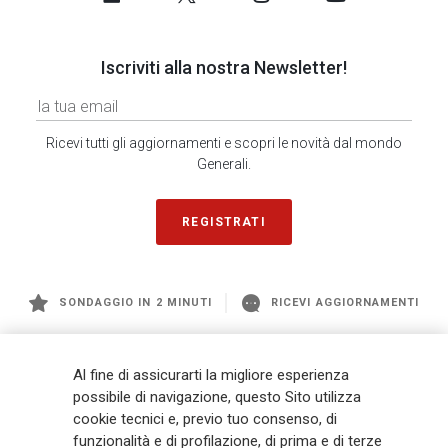
Iscriviti alla nostra Newsletter!
Ricevi tutti gli aggiornamenti e scopri le novità dal mondo
Generali.
REGISTRATI
SONDAGGIO IN 2 MINUTI
RICEVI AGGIORNAMENTI
Generali
è uno dei maggiori player integrati di assicurazione e asset
Al fine di assicurarti la migliore esperienza
management a livello globale, con premi complessivi pari a € 98,1
possibile di navigazione, questo Sito utilizza
miliardi e € 900 miliardi di AUM nel 2025. Fondato nel 1831, con oltre 88
cookie tecnici e, previo tuo consenso, di
mila dipendenti e 163 mila agenti che servono 75 milioni di clienti, il
funzionalità e di profilazione, di prima e di terze
Gruppo ha una posizione di leadership in Europa e una presenza