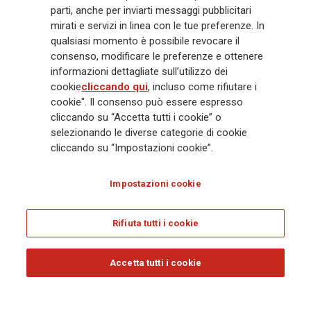
crescente in Asia e America. Al centro della strategia di Generali c'è il suo
parti, anche per inviarti messaggi pubblicitari
impegno Lifetime Partner verso i clienti, realizzato attraverso soluzioni
mirati e servizi in linea con le tue preferenze. In
innovative e personalizzate, un'esperienza cliente di prima classe e le sue
qualsiasi momento è possibile revocare il
capacità di distribuzione globale digitalizzata. Il Gruppo ha
consenso, modificare le preferenze e ottenere
completamente integrato la sostenibilità in tutte le scelte strategiche, con
informazioni dettagliate sull’utilizzo dei
l'obiettivo di creare valore per tutti gli stakeholder mentre costruisce una
cookie
cliccando qui
, incluso come rifiutare i
società più equa e resiliente.
cookie". Il consenso può essere espresso
cliccando su “Accetta tutti i cookie” o
selezionando le diverse categorie di cookie
Legal Info
Cookie Policy
Privacy & GDPR
FATCA
cliccando su “Impostazioni cookie”.
EMIR exemption
Olocausto
Accessibilità
Whistleblowing
Impostazioni cookie
Glossary
FAQ
Rifiuta tutti i cookie
© Assicurazioni Generali S.p.A. - C.F. 00079760328 E P. IVA DI GRUPPO
01333550323
Accetta tutti i cookie