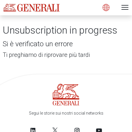
Open 
N
s
s
s
s
s
g
g
g
g
g
M
Open
Unsubscription in progress
Si è verificato un errore
Ti preghiamo di riprovare più tardi
Segui le storie sui nostri social networks