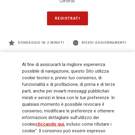
Generali.
REGISTRATI
SONDAGGIO IN 2 MINUTI
RICEVI AGGIORNAMENTI
Generali
è uno dei maggiori player integrati di assicurazione e asset
Al fine di assicurarti la migliore esperienza
management a livello globale, con premi complessivi pari a € 98,1
possibile di navigazione, questo Sito utilizza
miliardi e € 900 miliardi di AUM nel 2025. Fondato nel 1831, con oltre 88
cookie tecnici e, previo tuo consenso, di
mila dipendenti e 163 mila agenti che servono 75 milioni di clienti, il
funzionalità e di profilazione, di prima e di terze
Gruppo ha una posizione di leadership in Europa e una presenza
crescente in Asia e America. Al centro della strategia di Generali c'è il suo
parti, anche per inviarti messaggi pubblicitari
impegno Lifetime Partner verso i clienti, realizzato attraverso soluzioni
mirati e servizi in linea con le tue preferenze. In
innovative e personalizzate, un'esperienza cliente di prima classe e le sue
qualsiasi momento è possibile revocare il
capacità di distribuzione globale digitalizzata. Il Gruppo ha
consenso, modificare le preferenze e ottenere
completamente integrato la sostenibilità in tutte le scelte strategiche, con
informazioni dettagliate sull’utilizzo dei
l'obiettivo di creare valore per tutti gli stakeholder mentre costruisce una
cookie
cliccando qui
, incluso come rifiutare i
società più equa e resiliente.
cookie". Il consenso può essere espresso