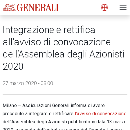
Open 
N
s
s
s
s
s
g
g
g
g
g
M
Open
Integrazione e rettifica
all’avviso di convocazione
dell’Assemblea degli Azionisti
2020
27 marzo 2020 - 08:00
Milano – Assicurazioni Generali informa di avere
proceduto a integrare e rettificare
l’avviso di convocazione
dell’Assemblea degli Azionisti pubblicato in data 13 marzo
2020, a seguito dell'entrata in vigore del Decreto Legge n.