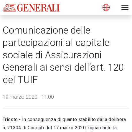
Open 
N
s
s
s
s
s
g
g
g
g
g
M
Open
Comunicazione delle
partecipazioni al capitale
sociale di Assicurazioni
Generali ai sensi dell’art. 120
del TUIF
19 marzo 2020 - 11:00
Trieste - In conseguenza di quanto stabilito dalla delibera
n. 21304 di Consob del 17 marzo 2020, riguardante la