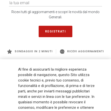
Ricevi tutti gli aggiornamenti e scopri le novità dal mondo
Generali.
REGISTRATI
SONDAGGIO IN 2 MINUTI
RICEVI AGGIORNAMENTI
Generali
è uno dei maggiori player integrati di assicurazione e asset
Al fine di assicurarti la migliore esperienza
management a livello globale, con premi complessivi pari a € 98,1
possibile di navigazione, questo Sito utilizza
miliardi e € 900 miliardi di AUM nel 2025. Fondato nel 1831, con oltre 88
cookie tecnici e, previo tuo consenso, di
mila dipendenti e 163 mila agenti che servono 75 milioni di clienti, il
funzionalità e di profilazione, di prima e di terze
Gruppo ha una posizione di leadership in Europa e una presenza
crescente in Asia e America. Al centro della strategia di Generali c'è il suo
parti, anche per inviarti messaggi pubblicitari
impegno Lifetime Partner verso i clienti, realizzato attraverso soluzioni
mirati e servizi in linea con le tue preferenze. In
innovative e personalizzate, un'esperienza cliente di prima classe e le sue
qualsiasi momento è possibile revocare il
capacità di distribuzione globale digitalizzata. Il Gruppo ha
consenso, modificare le preferenze e ottenere