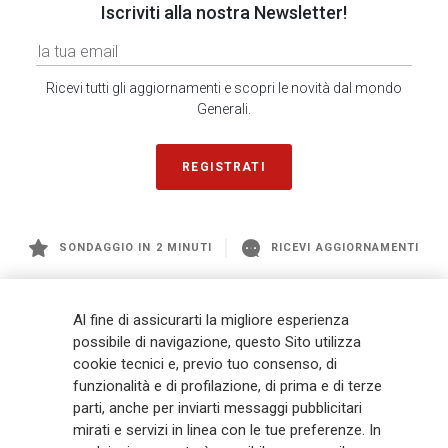
Iscriviti alla nostra Newsletter!
Ricevi tutti gli aggiornamenti e scopri le novità dal mondo
Generali.
REGISTRATI
SONDAGGIO IN 2 MINUTI
RICEVI AGGIORNAMENTI
Generali
è uno dei maggiori player integrati di assicurazione e asset
Al fine di assicurarti la migliore esperienza
management a livello globale, con premi complessivi pari a € 98,1
possibile di navigazione, questo Sito utilizza
miliardi e € 900 miliardi di AUM nel 2025. Fondato nel 1831, con oltre 88
cookie tecnici e, previo tuo consenso, di
mila dipendenti e 163 mila agenti che servono 75 milioni di clienti, il
funzionalità e di profilazione, di prima e di terze
Gruppo ha una posizione di leadership in Europa e una presenza
crescente in Asia e America. Al centro della strategia di Generali c'è il suo
parti, anche per inviarti messaggi pubblicitari
impegno Lifetime Partner verso i clienti, realizzato attraverso soluzioni
mirati e servizi in linea con le tue preferenze. In
innovative e personalizzate, un'esperienza cliente di prima classe e le sue