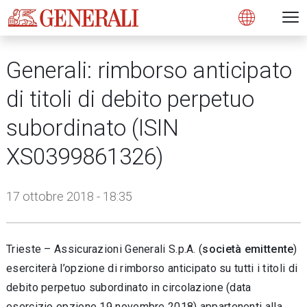
Open 
N
s
s
s
s
s
g
g
g
g
g
M
Open
Generali: rimborso anticipato
di titoli di debito perpetuo
subordinato (ISIN
XS0399861326)
17 ottobre 2018 - 18:35
Trieste – Assicurazioni Generali S.p.A. (
società emittente
)
eserciterà l’opzione di rimborso anticipato su tutti i titoli di
debito perpetuo subordinato in circolazione (data
esercizio opzione 19 novembre 2018) appartenenti alla