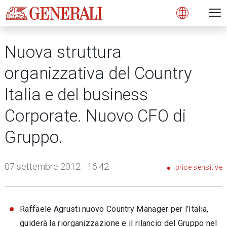
Open 
N
s
s
s
s
s
g
g
g
g
g
M
Open
Nuova struttura
organizzativa del Country
Italia e del business
Corporate. Nuovo CFO di
Gruppo.
07 settembre 2012 - 16:42
price sensitive
Raffaele Agrusti nuovo Country Manager per l’Italia,
guiderà la riorganizzazione e il rilancio del Gruppo nel