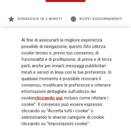
SONDAGGIO IN 2 MINUTI
RICEVI AGGIORNAMENTI
Generali
è uno dei maggiori player integrati di assicurazione e asset
Al fine di assicurarti la migliore esperienza
management a livello globale, con premi complessivi pari a € 98,1
possibile di navigazione, questo Sito utilizza
miliardi e € 900 miliardi di AUM nel 2025. Fondato nel 1831, con oltre 88
cookie tecnici e, previo tuo consenso, di
mila dipendenti e 163 mila agenti che servono 75 milioni di clienti, il
funzionalità e di profilazione, di prima e di terze
Gruppo ha una posizione di leadership in Europa e una presenza
crescente in Asia e America. Al centro della strategia di Generali c'è il suo
parti, anche per inviarti messaggi pubblicitari
impegno Lifetime Partner verso i clienti, realizzato attraverso soluzioni
mirati e servizi in linea con le tue preferenze. In
innovative e personalizzate, un'esperienza cliente di prima classe e le sue
qualsiasi momento è possibile revocare il
capacità di distribuzione globale digitalizzata. Il Gruppo ha
consenso, modificare le preferenze e ottenere
completamente integrato la sostenibilità in tutte le scelte strategiche, con
informazioni dettagliate sull’utilizzo dei
l'obiettivo di creare valore per tutti gli stakeholder mentre costruisce una
cookie
cliccando qui
, incluso come rifiutare i
società più equa e resiliente.
cookie". Il consenso può essere espresso
cliccando su “Accetta tutti i cookie” o
selezionando le diverse categorie di cookie
Legal Info
Cookie Policy
Privacy & GDPR
FATCA
cliccando su “Impostazioni cookie”.