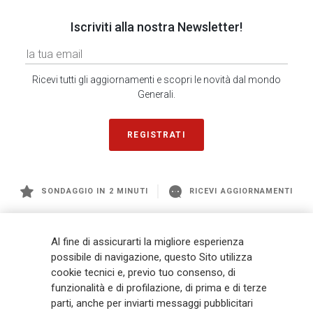
Iscriviti alla nostra Newsletter!
Ricevi tutti gli aggiornamenti e scopri le novità dal mondo
Generali.
REGISTRATI
SONDAGGIO IN 2 MINUTI
RICEVI AGGIORNAMENTI
Generali
è uno dei maggiori player integrati di assicurazione e asset
Al fine di assicurarti la migliore esperienza
management a livello globale, con premi complessivi pari a € 98,1
possibile di navigazione, questo Sito utilizza
miliardi e € 900 miliardi di AUM nel 2025. Fondato nel 1831, con oltre 88
cookie tecnici e, previo tuo consenso, di
mila dipendenti e 163 mila agenti che servono 75 milioni di clienti, il
funzionalità e di profilazione, di prima e di terze
Gruppo ha una posizione di leadership in Europa e una presenza
crescente in Asia e America. Al centro della strategia di Generali c'è il suo
parti, anche per inviarti messaggi pubblicitari