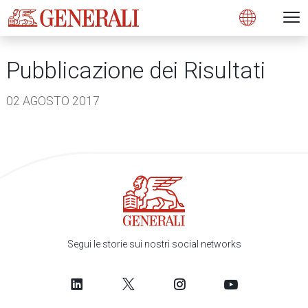
Open 
N
s
s
s
s
s
g
g
g
g
g
M
Open
Pubblicazione dei Risultati
02 AGOSTO 2017
Segui le storie sui nostri social networks