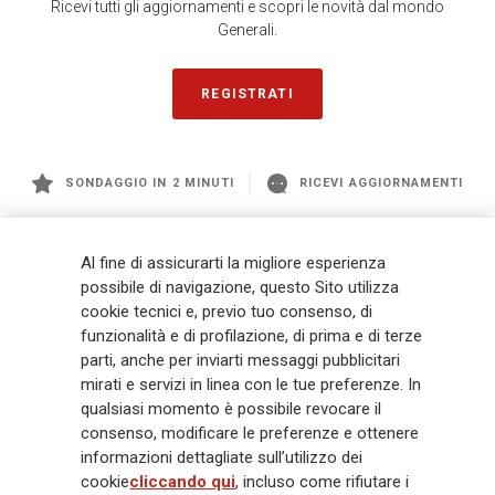
Ricevi tutti gli aggiornamenti e scopri le novità dal mondo
Generali.
REGISTRATI
SONDAGGIO IN 2 MINUTI
RICEVI AGGIORNAMENTI
Generali
è uno dei maggiori player integrati di assicurazione e asset
Al fine di assicurarti la migliore esperienza
management a livello globale, con premi complessivi pari a € 98,1
possibile di navigazione, questo Sito utilizza
miliardi e € 900 miliardi di AUM nel 2025. Fondato nel 1831, con oltre 88
cookie tecnici e, previo tuo consenso, di
mila dipendenti e 163 mila agenti che servono 75 milioni di clienti, il
funzionalità e di profilazione, di prima e di terze
Gruppo ha una posizione di leadership in Europa e una presenza
crescente in Asia e America. Al centro della strategia di Generali c'è il suo
parti, anche per inviarti messaggi pubblicitari
impegno Lifetime Partner verso i clienti, realizzato attraverso soluzioni
mirati e servizi in linea con le tue preferenze. In
innovative e personalizzate, un'esperienza cliente di prima classe e le sue
qualsiasi momento è possibile revocare il
capacità di distribuzione globale digitalizzata. Il Gruppo ha
consenso, modificare le preferenze e ottenere
completamente integrato la sostenibilità in tutte le scelte strategiche, con
informazioni dettagliate sull’utilizzo dei
l'obiettivo di creare valore per tutti gli stakeholder mentre costruisce una
cookie
cliccando qui
, incluso come rifiutare i