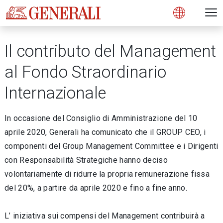
Open 
N
s
s
s
s
s
g
g
g
g
g
M
Open
Il contributo del Management
al Fondo Straordinario
Internazionale
In occasione del Consiglio di Amministrazione del 10
aprile 2020, Generali ha comunicato che il GROUP CEO, i
componenti del Group Management Committee e i Dirigenti
con Responsabilità Strategiche hanno deciso
volontariamente di ridurre la propria remunerazione fissa
del 20%, a partire da aprile 2020 e fino a fine anno.
L’ iniziativa sui compensi del Management contribuirà a