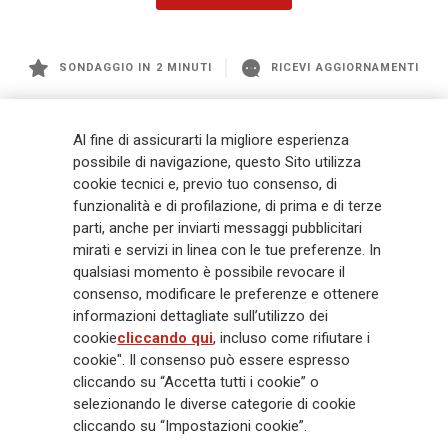
SONDAGGIO IN 2 MINUTI
RICEVI AGGIORNAMENTI
Generali
è uno dei maggiori player integrati di assicurazione e asset
Al fine di assicurarti la migliore esperienza
management a livello globale, con premi complessivi pari a € 98,1
possibile di navigazione, questo Sito utilizza
miliardi e € 900 miliardi di AUM nel 2025. Fondato nel 1831, con oltre 88
cookie tecnici e, previo tuo consenso, di
mila dipendenti e 163 mila agenti che servono 75 milioni di clienti, il
funzionalità e di profilazione, di prima e di terze
Gruppo ha una posizione di leadership in Europa e una presenza
crescente in Asia e America. Al centro della strategia di Generali c'è il suo
parti, anche per inviarti messaggi pubblicitari
impegno Lifetime Partner verso i clienti, realizzato attraverso soluzioni
mirati e servizi in linea con le tue preferenze. In
innovative e personalizzate, un'esperienza cliente di prima classe e le sue
qualsiasi momento è possibile revocare il
capacità di distribuzione globale digitalizzata. Il Gruppo ha
consenso, modificare le preferenze e ottenere
completamente integrato la sostenibilità in tutte le scelte strategiche, con
informazioni dettagliate sull’utilizzo dei
l'obiettivo di creare valore per tutti gli stakeholder mentre costruisce una
cookie
cliccando qui
, incluso come rifiutare i
società più equa e resiliente.
cookie". Il consenso può essere espresso
cliccando su “Accetta tutti i cookie” o
selezionando le diverse categorie di cookie
Legal Info
Cookie Policy
Privacy & GDPR
FATCA
cliccando su “Impostazioni cookie”.