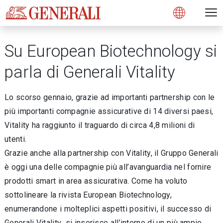
Open 
N
s
s
s
s
s
g
g
g
g
g
M
Open
Su European Biotechnology si
parla di Generali Vitality
Lo scorso gennaio, grazie ad importanti partnership con le
più importanti compagnie assicurative di 14 diversi paesi,
Vitality ha raggiunto il traguardo di circa 4,8 milioni di
utenti.
Grazie anche alla partnership con Vitality, il Gruppo Generali
è oggi una delle compagnie più all’avanguardia nel fornire
prodotti smart in area assicurativa. Come ha voluto
sottolineare la rivista European Biotechnology,
enumerandone i molteplici aspetti positivi, il successo di
Generali Vitality si inserisce all’interno di un più ampio