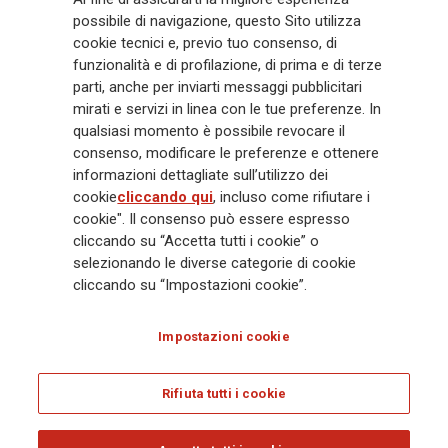
management a livello globale, con premi complessivi pari a € 98,1
possibile di navigazione, questo Sito utilizza
miliardi e € 900 miliardi di AUM nel 2025. Fondato nel 1831, con oltre 88
cookie tecnici e, previo tuo consenso, di
mila dipendenti e 163 mila agenti che servono 75 milioni di clienti, il
funzionalità e di profilazione, di prima e di terze
Gruppo ha una posizione di leadership in Europa e una presenza
crescente in Asia e America. Al centro della strategia di Generali c'è il suo
parti, anche per inviarti messaggi pubblicitari
impegno Lifetime Partner verso i clienti, realizzato attraverso soluzioni
mirati e servizi in linea con le tue preferenze. In
innovative e personalizzate, un'esperienza cliente di prima classe e le sue
qualsiasi momento è possibile revocare il
capacità di distribuzione globale digitalizzata. Il Gruppo ha
consenso, modificare le preferenze e ottenere
completamente integrato la sostenibilità in tutte le scelte strategiche, con
informazioni dettagliate sull’utilizzo dei
l'obiettivo di creare valore per tutti gli stakeholder mentre costruisce una
cookie
cliccando qui
, incluso come rifiutare i
società più equa e resiliente.
cookie". Il consenso può essere espresso
cliccando su “Accetta tutti i cookie” o
selezionando le diverse categorie di cookie
Legal Info
Cookie Policy
Privacy & GDPR
FATCA
cliccando su “Impostazioni cookie”.
EMIR exemption
Olocausto
Accessibilità
Whistleblowing
Impostazioni cookie
Glossary
FAQ
Rifiuta tutti i cookie
© Assicurazioni Generali S.p.A. - C.F. 00079760328 E P. IVA DI GRUPPO
01333550323