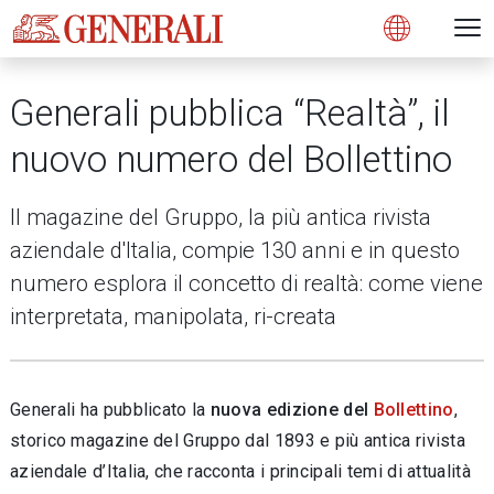
Open 
N
s
s
s
s
s
g
g
g
g
g
M
Open
Generali pubblica “Realtà”, il
nuovo numero del Bollettino
Il magazine del Gruppo, la più antica rivista
aziendale d'Italia, compie 130 anni e in questo
numero esplora il concetto di realtà: come viene
interpretata, manipolata, ri-creata
Generali ha pubblicato la
nuova edizione del
Bollettino
,
storico magazine del Gruppo dal 1893 e più antica rivista
aziendale d’Italia, che racconta i principali temi di attualità