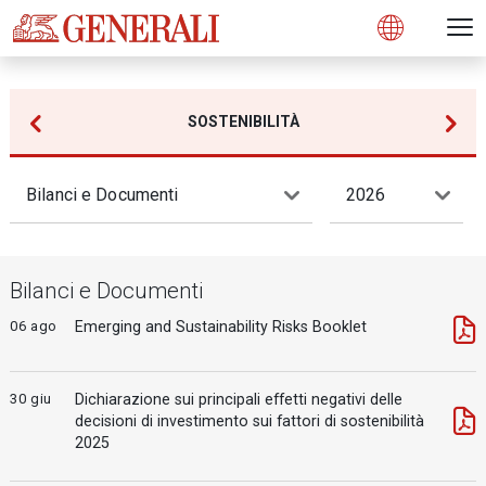
Open 
N
s
s
s
s
s
g
g
g
g
g
M
Open
SOSTENIBILITÀ
Bilanci e Documenti
2026
Bilanci e Documenti
06 ago
Emerging and Sustainability Risks Booklet
30 giu
Dichiarazione sui principali effetti negativi delle
decisioni di investimento sui fattori di sostenibilità
2025