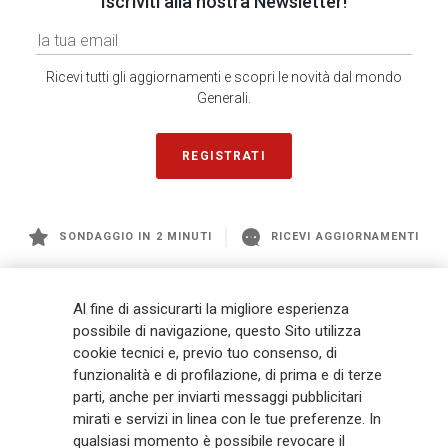
Iscriviti alla nostra Newsletter!
Ricevi tutti gli aggiornamenti e scopri le novità dal mondo
Generali.
REGISTRATI
SONDAGGIO IN 2 MINUTI
RICEVI AGGIORNAMENTI
Generali
è uno dei maggiori player integrati di assicurazione e asset
Al fine di assicurarti la migliore esperienza
management a livello globale, con premi complessivi pari a € 98,1
possibile di navigazione, questo Sito utilizza
miliardi e € 900 miliardi di AUM nel 2025. Fondato nel 1831, con oltre 88
cookie tecnici e, previo tuo consenso, di
mila dipendenti e 163 mila agenti che servono 75 milioni di clienti, il
funzionalità e di profilazione, di prima e di terze
Gruppo ha una posizione di leadership in Europa e una presenza
crescente in Asia e America. Al centro della strategia di Generali c'è il suo
parti, anche per inviarti messaggi pubblicitari
impegno Lifetime Partner verso i clienti, realizzato attraverso soluzioni
mirati e servizi in linea con le tue preferenze. In
innovative e personalizzate, un'esperienza cliente di prima classe e le sue
qualsiasi momento è possibile revocare il