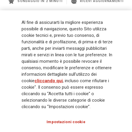
SONDAGGIO IN 2 MINUTI
RICEVI AGGIORNAMENTI
Generali
è uno dei maggiori player integrati di assicurazione e asset
Al fine di assicurarti la migliore esperienza
management a livello globale, con premi complessivi pari a € 98,1
possibile di navigazione, questo Sito utilizza
miliardi e € 900 miliardi di AUM nel 2025. Fondato nel 1831, con oltre 88
cookie tecnici e, previo tuo consenso, di
mila dipendenti e 163 mila agenti che servono 75 milioni di clienti, il
Gruppo ha una posizione di leadership in Europa e una presenza
funzionalità e di profilazione, di prima e di terze
crescente in Asia e America. Al centro della strategia di Generali c'è il suo
parti, anche per inviarti messaggi pubblicitari
impegno Lifetime Partner verso i clienti, realizzato attraverso soluzioni
mirati e servizi in linea con le tue preferenze. In
innovative e personalizzate, un'esperienza cliente di prima classe e le sue
qualsiasi momento è possibile revocare il
capacità di distribuzione globale digitalizzata. Il Gruppo ha
consenso, modificare le preferenze e ottenere
completamente integrato la sostenibilità in tutte le scelte strategiche, con
informazioni dettagliate sull’utilizzo dei
l'obiettivo di creare valore per tutti gli stakeholder mentre costruisce una
cookie
cliccando qui
, incluso come rifiutare i
società più equa e resiliente.
cookie". Il consenso può essere espresso
cliccando su “Accetta tutti i cookie” o
selezionando le diverse categorie di cookie
Legal Info
Cookie Policy
Privacy & GDPR
FATCA
cliccando su “Impostazioni cookie”.
EMIR exemption
Olocausto
Accessibilità
Whistleblowing
Impostazioni cookie
Glossary
FAQ