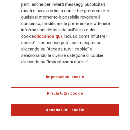
crescente in Asia e America. Al centro della strategia di Generali c'è il suo
parti, anche per inviarti messaggi pubblicitari
impegno Lifetime Partner verso i clienti, realizzato attraverso soluzioni
mirati e servizi in linea con le tue preferenze. In
innovative e personalizzate, un'esperienza cliente di prima classe e le sue
qualsiasi momento è possibile revocare il
capacità di distribuzione globale digitalizzata. Il Gruppo ha
consenso, modificare le preferenze e ottenere
completamente integrato la sostenibilità in tutte le scelte strategiche, con
informazioni dettagliate sull’utilizzo dei
l'obiettivo di creare valore per tutti gli stakeholder mentre costruisce una
cookie
cliccando qui
, incluso come rifiutare i
società più equa e resiliente.
cookie". Il consenso può essere espresso
cliccando su “Accetta tutti i cookie” o
selezionando le diverse categorie di cookie
Legal Info
Cookie Policy
Privacy & GDPR
FATCA
cliccando su “Impostazioni cookie”.
EMIR exemption
Olocausto
Accessibilità
Whistleblowing
Impostazioni cookie
Glossary
FAQ
Rifiuta tutti i cookie
© Assicurazioni Generali S.p.A. - C.F. 00079760328 E P. IVA DI GRUPPO
01333550323
Accetta tutti i cookie