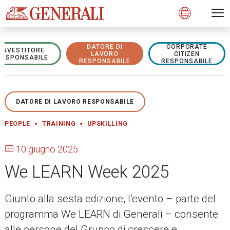
Open 
N
s
s
s
s
s
g
g
g
g
g
M
Open
DATORE DI
CORPORATE
INVESTITORE
LAVORO
CITIZEN
RESPONSABILE
RESPONSABILE
RESPONSABILE
DATORE DI LAVORO RESPONSABILE
PEOPLE
TRAINING
UPSKILLING
10 giugno 2025
We LEARN Week 2025
Giunto alla sesta edizione, l’evento – parte del
programma We LEARN di Generali – consente
alle persone del Gruppo di crescere e