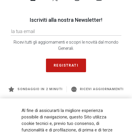
Iscriviti alla nostra Newsletter!
Ricevi tutti gli aggiornamenti e scopri le novità dal mondo
Generali.
REGISTRATI
SONDAGGIO IN 2 MINUTI
RICEVI AGGIORNAMENTI
Generali
è uno dei maggiori player integrati di assicurazione e asset
Al fine di assicurarti la migliore esperienza
management a livello globale, con premi complessivi pari a € 98,1
possibile di navigazione, questo Sito utilizza
miliardi e € 900 miliardi di AUM nel 2025. Fondato nel 1831, con oltre 88
cookie tecnici e, previo tuo consenso, di
mila dipendenti e 163 mila agenti che servono 75 milioni di clienti, il
funzionalità e di profilazione, di prima e di terze
Gruppo ha una posizione di leadership in Europa e una presenza