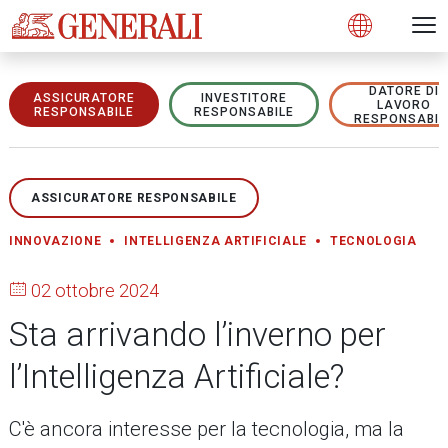
Open 
N
s
s
s
s
s
g
g
g
g
g
M
Open
DATORE DI
ASSICURATORE
INVESTITORE
LAVORO
RESPONSABILE
RESPONSABILE
RESPONSABIL
ASSICURATORE RESPONSABILE
INNOVAZIONE
INTELLIGENZA ARTIFICIALE
TECNOLOGIA
02 ottobre 2024
Sta arrivando l’inverno per
l’Intelligenza Artificiale?
C'è ancora interesse per la tecnologia, ma la