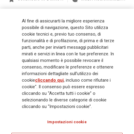
Generali
è uno dei maggiori player integrati di assicurazione e asset
Al fine di assicurarti la migliore esperienza
management a livello globale, con premi complessivi pari a € 98,1
possibile di navigazione, questo Sito utilizza
miliardi e € 900 miliardi di AUM nel 2025. Fondato nel 1831, con oltre 88
cookie tecnici e, previo tuo consenso, di
mila dipendenti e 163 mila agenti che servono 75 milioni di clienti, il
funzionalità e di profilazione, di prima e di terze
Gruppo ha una posizione di leadership in Europa e una presenza
crescente in Asia e America. Al centro della strategia di Generali c'è il suo
parti, anche per inviarti messaggi pubblicitari
impegno Lifetime Partner verso i clienti, realizzato attraverso soluzioni
mirati e servizi in linea con le tue preferenze. In
innovative e personalizzate, un'esperienza cliente di prima classe e le sue
qualsiasi momento è possibile revocare il
capacità di distribuzione globale digitalizzata. Il Gruppo ha
consenso, modificare le preferenze e ottenere
completamente integrato la sostenibilità in tutte le scelte strategiche, con
informazioni dettagliate sull’utilizzo dei
l'obiettivo di creare valore per tutti gli stakeholder mentre costruisce una
cookie
cliccando qui
, incluso come rifiutare i
società più equa e resiliente.
cookie". Il consenso può essere espresso
cliccando su “Accetta tutti i cookie” o
selezionando le diverse categorie di cookie
Legal Info
Cookie Policy
Privacy & GDPR
FATCA
cliccando su “Impostazioni cookie”.
EMIR exemption
Olocausto
Accessibilità
Whistleblowing
Impostazioni cookie
Glossary
FAQ