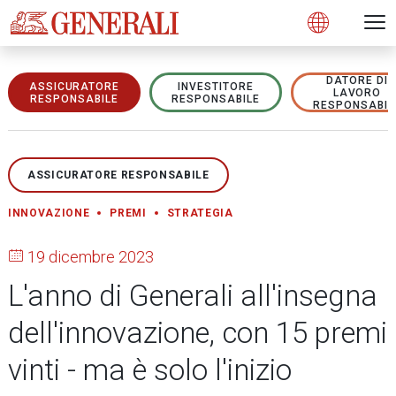
Open 
N
s
s
s
s
s
g
g
g
g
g
M
Open
DATORE DI
ASSICURATORE
INVESTITORE
LAVORO
RESPONSABILE
RESPONSABILE
RESPONSABIL
ASSICURATORE RESPONSABILE
INNOVAZIONE
PREMI
STRATEGIA
19 dicembre 2023
L'anno di Generali all'insegna
dell'innovazione, con 15 premi
vinti - ma è solo l'inizio