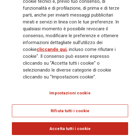
cookie tecnici e, previo tuo consenso, di
mila dipendenti e 163 mila agenti che servono 75 milioni di clienti, il
Gruppo ha una posizione di leadership in Europa e una presenza
funzionalità e di profilazione, di prima e di terze
crescente in Asia e America. Al centro della strategia di Generali c'è il suo
parti, anche per inviarti messaggi pubblicitari
impegno Lifetime Partner verso i clienti, realizzato attraverso soluzioni
mirati e servizi in linea con le tue preferenze. In
innovative e personalizzate, un'esperienza cliente di prima classe e le sue
qualsiasi momento è possibile revocare il
capacità di distribuzione globale digitalizzata. Il Gruppo ha
consenso, modificare le preferenze e ottenere
completamente integrato la sostenibilità in tutte le scelte strategiche, con
informazioni dettagliate sull’utilizzo dei
l'obiettivo di creare valore per tutti gli stakeholder mentre costruisce una
cookie
cliccando qui
, incluso come rifiutare i
società più equa e resiliente.
cookie". Il consenso può essere espresso
cliccando su “Accetta tutti i cookie” o
selezionando le diverse categorie di cookie
Legal Info
Cookie Policy
Privacy & GDPR
FATCA
cliccando su “Impostazioni cookie”.
EMIR exemption
Olocausto
Accessibilità
Whistleblowing
Impostazioni cookie
Glossary
FAQ
Rifiuta tutti i cookie
© Assicurazioni Generali S.p.A. - C.F. 00079760328 E P. IVA DI GRUPPO
01333550323
Accetta tutti i cookie