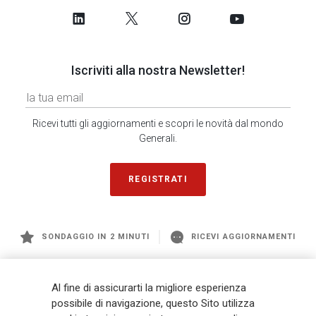
Iscriviti alla nostra Newsletter!
Ricevi tutti gli aggiornamenti e scopri le novità dal mondo
Generali.
REGISTRATI
SONDAGGIO IN 2 MINUTI
RICEVI AGGIORNAMENTI
Generali
è uno dei maggiori player integrati di assicurazione e asset
Al fine di assicurarti la migliore esperienza
management a livello globale, con premi complessivi pari a € 98,1
possibile di navigazione, questo Sito utilizza
miliardi e € 900 miliardi di AUM nel 2025. Fondato nel 1831, con oltre 88