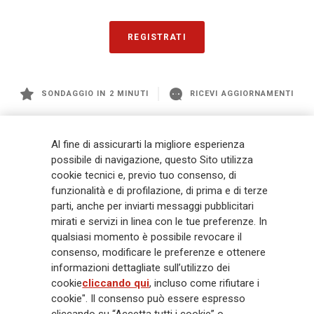
REGISTRATI
SONDAGGIO IN 2 MINUTI
RICEVI AGGIORNAMENTI
Generali
è uno dei maggiori player integrati di assicurazione e asset
Al fine di assicurarti la migliore esperienza
management a livello globale, con premi complessivi pari a € 98,1
possibile di navigazione, questo Sito utilizza
miliardi e € 900 miliardi di AUM nel 2025. Fondato nel 1831, con oltre 88
cookie tecnici e, previo tuo consenso, di
mila dipendenti e 163 mila agenti che servono 75 milioni di clienti, il
funzionalità e di profilazione, di prima e di terze
Gruppo ha una posizione di leadership in Europa e una presenza
crescente in Asia e America. Al centro della strategia di Generali c'è il suo
parti, anche per inviarti messaggi pubblicitari
impegno Lifetime Partner verso i clienti, realizzato attraverso soluzioni
mirati e servizi in linea con le tue preferenze. In
innovative e personalizzate, un'esperienza cliente di prima classe e le sue
qualsiasi momento è possibile revocare il
capacità di distribuzione globale digitalizzata. Il Gruppo ha
consenso, modificare le preferenze e ottenere
completamente integrato la sostenibilità in tutte le scelte strategiche, con
informazioni dettagliate sull’utilizzo dei
l'obiettivo di creare valore per tutti gli stakeholder mentre costruisce una
cookie
cliccando qui
, incluso come rifiutare i
società più equa e resiliente.
cookie". Il consenso può essere espresso