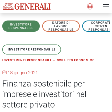
Open 
N
s
s
s
s
s
g
g
g
g
g
M
Open
DATORE DI
CORPORATE
INVESTITORE
LAVORO
CITIZEN
RESPONSABILE
RESPONSABILE
RESPONSABIL
INVESTITORE RESPONSABILE
INVESTIMENTI RESPONSABILI
SVILUPPO ECONOMICO
18 giugno 2021
Finanza sostenibile per
imprese e investitori nel
settore privato