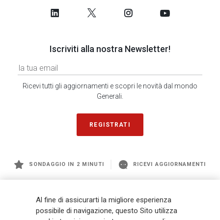
Iscriviti alla nostra Newsletter!
Ricevi tutti gli aggiornamenti e scopri le novità dal mondo
Generali.
REGISTRATI
SONDAGGIO IN 2 MINUTI
RICEVI AGGIORNAMENTI
Generali
è uno dei maggiori player integrati di assicurazione e asset
Al fine di assicurarti la migliore esperienza
management a livello globale, con premi complessivi pari a € 98,1
possibile di navigazione, questo Sito utilizza
miliardi e € 900 miliardi di AUM nel 2025. Fondato nel 1831, con oltre 88