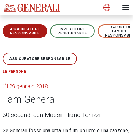
Open 
N
s
s
s
s
s
g
g
g
g
g
M
Open
DATORE DI
ASSICURATORE
INVESTITORE
LAVORO
RESPONSABILE
RESPONSABILE
RESPONSABIL
ASSICURATORE RESPONSABILE
LE PERSONE
29 gennaio 2018
I am Generali
30 secondi con Massimiliano Terlizzi
Se Generali fosse una città, un film, un libro o una canzone,