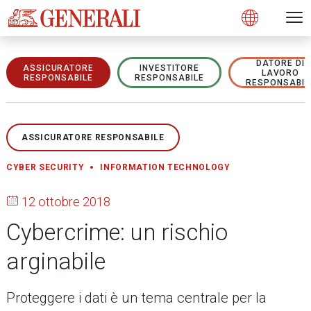
Open 
N
s
s
s
s
s
g
g
g
g
g
M
Open
DATORE DI
ASSICURATORE
INVESTITORE
LAVORO
RESPONSABILE
RESPONSABILE
RESPONSABIL
ASSICURATORE RESPONSABILE
CYBER SECURITY
INFORMATION TECHNOLOGY
12 ottobre 2018
Cybercrime: un rischio
arginabile
Proteggere i dati è un tema centrale per la