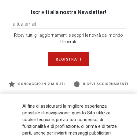
Iscriviti alla nostra Newsletter!
Ricevi tutti gli aggiornamenti e scopri le novità dal mondo
Generali.
REGISTRATI
SONDAGGIO IN 2 MINUTI
RICEVI AGGIORNAMENTI
Generali
è uno dei maggiori player integrati di assicurazione e asset
Al fine di assicurarti la migliore esperienza
management a livello globale, con premi complessivi pari a € 98,1
possibile di navigazione, questo Sito utilizza
miliardi e € 900 miliardi di AUM nel 2025. Fondato nel 1831, con oltre 88
cookie tecnici e, previo tuo consenso, di
mila dipendenti e 163 mila agenti che servono 75 milioni di clienti, il
funzionalità e di profilazione, di prima e di terze
Gruppo ha una posizione di leadership in Europa e una presenza
crescente in Asia e America. Al centro della strategia di Generali c'è il suo
parti, anche per inviarti messaggi pubblicitari