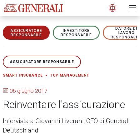
Open 
N
s
s
s
s
s
g
g
g
g
g
M
Open
DATORE DI
ASSICURATORE
INVESTITORE
LAVORO
RESPONSABILE
RESPONSABILE
RESPONSABIL
ASSICURATORE RESPONSABILE
SMART INSURANCE
TOP MANAGEMENT
06 giugno 2017
Reinventare l'assicurazione
Intervista a Giovanni Liverani, CEO di Generali
Deutschland