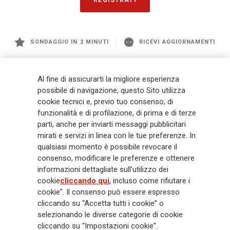
REGISTRATI
SONDAGGIO IN 2 MINUTI
RICEVI AGGIORNAMENTI
Generali
è uno dei maggiori player integrati di assicurazione e asset
Al fine di assicurarti la migliore esperienza
management a livello globale, con premi complessivi pari a € 98,1
possibile di navigazione, questo Sito utilizza
miliardi e € 900 miliardi di AUM nel 2025. Fondato nel 1831, con oltre 88
cookie tecnici e, previo tuo consenso, di
mila dipendenti e 163 mila agenti che servono 75 milioni di clienti, il
Gruppo ha una posizione di leadership in Europa e una presenza
funzionalità e di profilazione, di prima e di terze
crescente in Asia e America. Al centro della strategia di Generali c'è il suo
parti, anche per inviarti messaggi pubblicitari
impegno Lifetime Partner verso i clienti, realizzato attraverso soluzioni
mirati e servizi in linea con le tue preferenze. In
innovative e personalizzate, un'esperienza cliente di prima classe e le sue
qualsiasi momento è possibile revocare il
capacità di distribuzione globale digitalizzata. Il Gruppo ha
consenso, modificare le preferenze e ottenere
completamente integrato la sostenibilità in tutte le scelte strategiche, con
informazioni dettagliate sull’utilizzo dei
l'obiettivo di creare valore per tutti gli stakeholder mentre costruisce una
cookie
cliccando qui
, incluso come rifiutare i
società più equa e resiliente.
cookie". Il consenso può essere espresso
cliccando su “Accetta tutti i cookie” o
selezionando le diverse categorie di cookie
Legal Info
Cookie Policy
Privacy & GDPR
FATCA
cliccando su “Impostazioni cookie”.