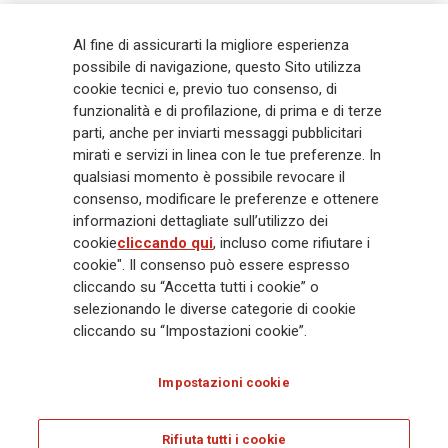
Generali
è uno dei maggiori player integrati di assicurazione e asset
Al fine di assicurarti la migliore esperienza
management a livello globale, con premi complessivi pari a € 98,1
possibile di navigazione, questo Sito utilizza
miliardi e € 900 miliardi di AUM nel 2025. Fondato nel 1831, con oltre 88
cookie tecnici e, previo tuo consenso, di
mila dipendenti e 163 mila agenti che servono 75 milioni di clienti, il
funzionalità e di profilazione, di prima e di terze
Gruppo ha una posizione di leadership in Europa e una presenza
crescente in Asia e America. Al centro della strategia di Generali c'è il suo
parti, anche per inviarti messaggi pubblicitari
impegno Lifetime Partner verso i clienti, realizzato attraverso soluzioni
mirati e servizi in linea con le tue preferenze. In
innovative e personalizzate, un'esperienza cliente di prima classe e le sue
qualsiasi momento è possibile revocare il
capacità di distribuzione globale digitalizzata. Il Gruppo ha
consenso, modificare le preferenze e ottenere
completamente integrato la sostenibilità in tutte le scelte strategiche, con
informazioni dettagliate sull’utilizzo dei
l'obiettivo di creare valore per tutti gli stakeholder mentre costruisce una
cookie
cliccando qui
, incluso come rifiutare i
società più equa e resiliente.
cookie". Il consenso può essere espresso
cliccando su “Accetta tutti i cookie” o
selezionando le diverse categorie di cookie
Legal Info
Cookie Policy
Privacy & GDPR
FATCA
cliccando su “Impostazioni cookie”.
EMIR exemption
Olocausto
Accessibilità
Whistleblowing
Impostazioni cookie
Glossary
FAQ
Rifiuta tutti i cookie