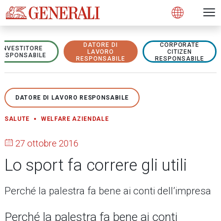
Open 
N
s
s
s
s
s
g
g
g
g
g
M
Open
DATORE DI
CORPORATE
INVESTITORE
LAVORO
CITIZEN
RESPONSABILE
RESPONSABILE
RESPONSABILE
DATORE DI LAVORO RESPONSABILE
SALUTE
WELFARE AZIENDALE
27 ottobre 2016
Lo sport fa correre gli utili
Perché la palestra fa bene ai conti dell’impresa
Perché la palestra fa bene ai conti