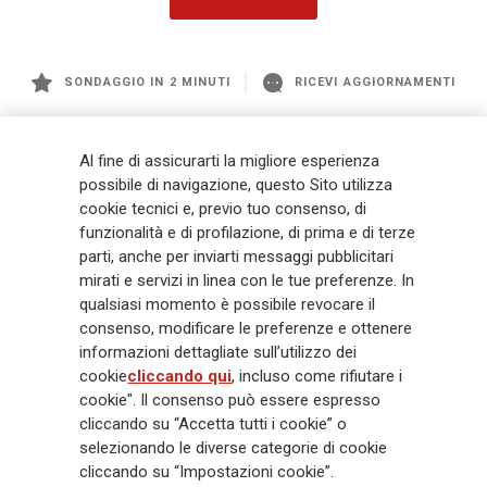
SONDAGGIO IN 2 MINUTI
RICEVI AGGIORNAMENTI
Generali
è uno dei maggiori player integrati di assicurazione e asset
Al fine di assicurarti la migliore esperienza
management a livello globale, con premi complessivi pari a € 98,1
possibile di navigazione, questo Sito utilizza
miliardi e € 900 miliardi di AUM nel 2025. Fondato nel 1831, con oltre 88
cookie tecnici e, previo tuo consenso, di
mila dipendenti e 163 mila agenti che servono 75 milioni di clienti, il
funzionalità e di profilazione, di prima e di terze
Gruppo ha una posizione di leadership in Europa e una presenza
crescente in Asia e America. Al centro della strategia di Generali c'è il suo
parti, anche per inviarti messaggi pubblicitari
impegno Lifetime Partner verso i clienti, realizzato attraverso soluzioni
mirati e servizi in linea con le tue preferenze. In
innovative e personalizzate, un'esperienza cliente di prima classe e le sue
qualsiasi momento è possibile revocare il
capacità di distribuzione globale digitalizzata. Il Gruppo ha
consenso, modificare le preferenze e ottenere
completamente integrato la sostenibilità in tutte le scelte strategiche, con
informazioni dettagliate sull’utilizzo dei
l'obiettivo di creare valore per tutti gli stakeholder mentre costruisce una
cookie
cliccando qui
, incluso come rifiutare i
società più equa e resiliente.
cookie". Il consenso può essere espresso
cliccando su “Accetta tutti i cookie” o
selezionando le diverse categorie di cookie
Legal Info
Cookie Policy
Privacy & GDPR
FATCA
cliccando su “Impostazioni cookie”.