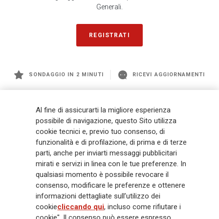
Generali.
REGISTRATI
SONDAGGIO IN 2 MINUTI
RICEVI AGGIORNAMENTI
Generali
è uno dei maggiori player integrati di assicurazione e asset
Al fine di assicurarti la migliore esperienza
management a livello globale, con premi complessivi pari a € 98,1
possibile di navigazione, questo Sito utilizza
miliardi e € 900 miliardi di AUM nel 2025. Fondato nel 1831, con oltre 88
cookie tecnici e, previo tuo consenso, di
mila dipendenti e 163 mila agenti che servono 75 milioni di clienti, il
funzionalità e di profilazione, di prima e di terze
Gruppo ha una posizione di leadership in Europa e una presenza
crescente in Asia e America. Al centro della strategia di Generali c'è il suo
parti, anche per inviarti messaggi pubblicitari
impegno Lifetime Partner verso i clienti, realizzato attraverso soluzioni
mirati e servizi in linea con le tue preferenze. In
innovative e personalizzate, un'esperienza cliente di prima classe e le sue
qualsiasi momento è possibile revocare il
capacità di distribuzione globale digitalizzata. Il Gruppo ha
consenso, modificare le preferenze e ottenere
completamente integrato la sostenibilità in tutte le scelte strategiche, con
informazioni dettagliate sull’utilizzo dei
l'obiettivo di creare valore per tutti gli stakeholder mentre costruisce una
cookie
cliccando qui
, incluso come rifiutare i
società più equa e resiliente.
cookie". Il consenso può essere espresso