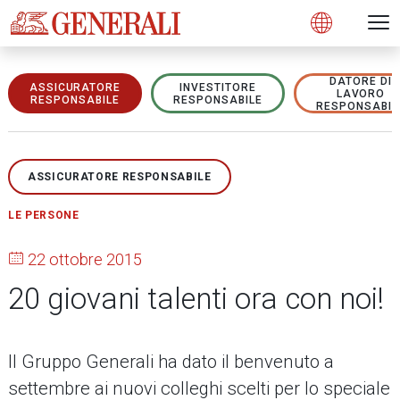
Open 
N
s
s
s
s
s
g
g
g
g
g
M
Open
DATORE DI
ASSICURATORE
INVESTITORE
LAVORO
RESPONSABILE
RESPONSABILE
RESPONSABIL
ASSICURATORE RESPONSABILE
LE PERSONE
22 ottobre 2015
20 giovani talenti ora con noi!
Il Gruppo Generali ha dato il benvenuto a
settembre ai nuovi colleghi scelti per lo speciale