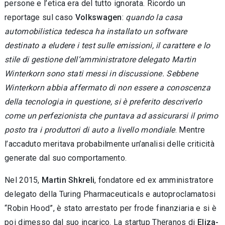
persone e l’etica era del tutto igno­rata. Ricordo un
reportage sul caso
Volkswa­gen
:
quando la casa
automobilistica tedesca ha installato un software
destinato a eludere i test sulle emissioni, il carattere e lo
stile di gestione dell’amministratore delegato Martin
Winter­korn sono stati messi in discussione.
Sebbene
Winterkorn abbia affermato di non essere a conoscenza
della tecnologia in questione, si è preferito descriverlo
come un perfezionista che puntava ad assicurarsi il primo
posto tra i pro­duttori di auto a livello mondiale
. Mentre
l’ac­caduto meritava probabilmente un’analisi delle criticità
generate dal suo comportamento.
Nel 2015,
Martin Shkreli
, fondatore ed ex am­ministratore
delegato della Turing Pharmaceu­ticals e autoproclamatosi
“Robin Hood”, è stato arrestato per frode finanziaria e si è
poi dimesso dal suo incarico. La startup Theranos di
Eliza­