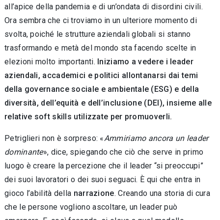
all’apice della pandemia e di un’ondata di disordini civili.
Ora sembra che ci troviamo in un ulteriore momento di
svolta, poiché le strut­ture aziendali globali si stanno
trasformando e metà del mondo sta facendo scelte in
elezioni molto importanti.
Iniziamo a vedere i leader
aziendali, accademici e politici allontanarsi dai temi
della governance sociale e ambientale (ESG) e della
diversità, dell’equità e dell’inclu­sione (DEI), insieme alle
relative soft skills utiliz­zate per promuoverli.
Petriglieri non è sorpreso: «
Ammiriamo an­cora un leader
dominante
», dice, spiegando che ciò che serve in primo
luogo è creare la percezione che il leader “si preoccupi”
dei suoi lavoratori o dei suoi seguaci. È qui che entra in
gioco l’abilità della
narrazione
. Creando una storia di cura
che le persone vogliono ascoltare, un leader può