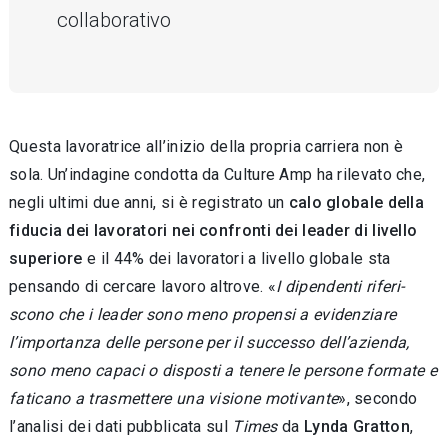
collaborativo
Questa lavoratrice all’inizio della propria car­riera non è
sola. Un’indagine condotta da Cultu­re Amp ha rilevato che,
negli ultimi due anni, si è registrato un
calo globale della
fiducia dei lavora­tori nei confronti dei leader di livello
superiore
e il 44% dei lavoratori a livello globale sta
pensan­do di cercare lavoro altrove. «
I dipendenti riferi­
scono che i leader sono meno propensi a eviden­ziare
l’importanza delle persone per il successo dell’azienda,
sono meno capaci o disposti a te­nere le persone formate e
faticano a trasmettere una visione motivante
», secondo
l’analisi dei dati pubblicata sul
Times
da
Lynda Gratton
,