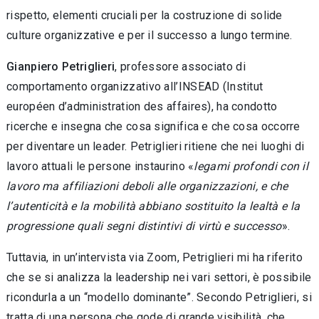
rispetto, elementi cruciali per la co­struzione di solide
culture organizzative e per il successo a lungo termine.
Gianpiero Petriglieri
, professore associato di
comportamento organizzativo all’INSEAD (Institut
européen d’administration des affai­res), ha condotto
ricerche e insegna che cosa significa e che cosa occorre
per diventare un leader. Petriglieri ritiene che nei luoghi di
la­voro attuali le persone instaurino «
legami pro­fondi con il
lavoro ma affiliazioni deboli alle organizzazioni, e che
l’autenticità e la mobilità abbiano sostituito la lealtà e la
progressione quali segni distintivi di virtù e successo
».
Tuttavia, in un’intervista via Zoom, Petri­glieri mi ha riferito
che se si analizza la leader­ship nei vari settori, è possibile
ricondurla a un “modello dominante”. Secondo Petriglieri, si
tratta di una persona che gode di grande vi­sibilità, che