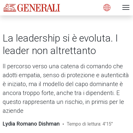
Open 
N
s
s
s
s
s
g
g
g
g
g
M
Open
La leadership si è evoluta. I
leader non altrettanto
Il percorso verso una catena di comando che
adotti empatia, senso di protezione e autenticità
è iniziato, ma il modello del capo dominante è
ancora troppo forte, anche tra i dipendenti. E
questo rappresenta un rischio, in primis per le
aziende
Lydia Romano Dishman
Tempo di lettura: 4'15"