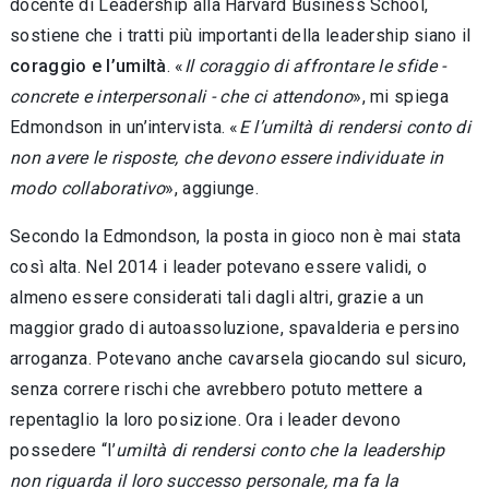
docente di Leadership alla Harvard Business School,
sostiene che i trat­ti più importanti della leadership siano il
corag­gio e l’umiltà
. «
Il coraggio di affrontare le sfide -
concrete e interpersonali - che ci attendono
», mi spiega
Edmondson in un’intervista. «
E l’u­miltà di rendersi conto di
non avere le risposte, che devono essere individuate in
modo collabo­rativo
», aggiunge.
Secondo la Edmondson, la posta in gioco non è mai stata
così alta. Nel 2014 i leader potevano essere validi, o
almeno essere considerati tali dagli altri, grazie a un
maggior grado di auto­assoluzione, spavalderia e persino
arroganza. Potevano anche cavarsela giocando sul sicuro,
senza correre rischi che avrebbero potuto met­tere a
repentaglio la loro posizione. Ora i leader devono
possedere “l’
umiltà di rendersi conto che la leadership
non riguarda il loro successo personale, ma fa la