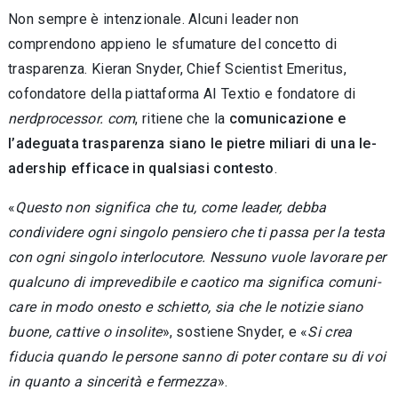
Non sempre è intenzionale. Alcuni leader non
comprendono appieno le sfumature del concetto di
trasparenza. Kieran Snyder, Chief Scientist Emeritus,
cofondatore della piatta­forma AI Textio e fondatore di
nerdprocessor. com
, ritiene che la
comunicazione e
l’adegua­ta trasparenza siano le pietre miliari di una le­
adership efficace in qualsiasi contesto
.
«
Questo non significa che tu, come leader, debba
condividere ogni singolo pensiero che ti passa per la testa
con ogni singolo interlocu­tore. Nessuno vuole lavorare per
qualcuno di imprevedibile e caotico ma significa comuni­
care in modo onesto e schietto, sia che le no­tizie siano
buone, cattive o insolite
», sostiene Snyder, e «
Si crea
fiducia quando le persone sanno di poter contare su di voi
in quanto a sincerità e fermezza
».