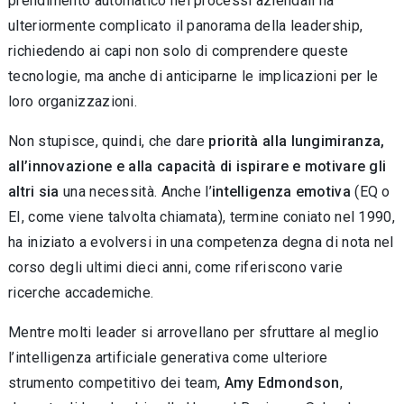
prendimento automatico nei processi aziendali ha
ulteriormente complicato il panorama della leadership,
richiedendo ai capi non solo di com­prendere queste
tecnologie, ma anche di antici­parne le implicazioni per le
loro organizzazioni.
Non stupisce, quindi, che dare
priorità alla lungimiranza,
all’innovazione e alla capacità di ispirare e motivare gli
altri sia
una necessità. Anche l’
intelligenza emotiva
(EQ o
EI, come vie­ne talvolta chiamata), termine coniato nel 1990,
ha iniziato a evolversi in una competenza degna di nota nel
corso degli ultimi dieci anni, come riferiscono varie
ricerche accademiche.
Mentre molti leader si arrovellano per sfrut­tare al meglio
l’intelligenza artificiale generati­va come ulteriore
strumento competitivo dei team,
Amy Edmondson
,