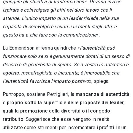
giungere gli obiettivi di trasformazione. Devono invece
ispirare e coinvolgere gli altri nel duro la­voro che li
attende. L’unico impatto di un leader risiede nella sua
capacità di coinvolgere i cuori e le menti degli altri, e
questo ha a che fare con la comunicazione
».
La Edmondson afferma quindi che «
l’auten­ticità può
funzionare solo se si è genuinamente dotati di un senso di
decoro e di generosità di spirito. Se il vostro io autentico è
egoista, mene­freghista o incurante, è improbabile che
l’auten­ticità favorisca l’impatto positivo
», spiega.
Purtroppo, sostiene Petriglieri, la
mancanza di autenticità
è proprio sotto la superficie delle proposte dei leader,
quali la promozione della diversità o il congedo
retribuito
. Suggerisce che esse vengano in realtà
utilizzate come strumenti per incrementare i profitti. In un