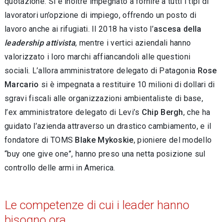
quotazione. Si è inoltre impegnato a fornire a tutti i tipi di
lavoratori un’opzione di impiego, offrendo un posto di
lavoro anche ai rifugiati. Il 2018 ha visto l’
ascesa della
leadership attivista
, mentre i vertici aziendali hanno
valorizzato i loro marchi affian­candoli alle questioni
sociali. L’allora ammini­stratore delegato di Patagonia
Rose
Marcario
si è impegnata a restituire 10 milioni di dollari di
sgravi fiscali alle organizzazioni ambientaliste di base,
l’ex amministratore delegato di Levi’s
Chip Bergh
, che ha
guidato l’azienda attraverso un drastico cambiamento, e il
fondatore di TOMS
Blake Mykoskie
, pioniere del modello
“buy one give one”, hanno preso una netta posizione sul
controllo delle armi in America.
Le competenze di cui i leader hanno
bisogno ora