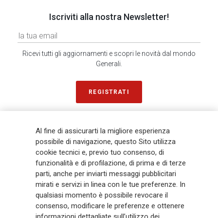
Iscriviti alla nostra Newsletter!
Ricevi tutti gli aggiornamenti e scopri le novità dal mondo
Generali.
REGISTRATI
Al fine di assicurarti la migliore esperienza
SONDAGGIO IN 2 MINUTI
RICEVI AGGIORNAMENTI
possibile di navigazione, questo Sito utilizza
cookie tecnici e, previo tuo consenso, di
Generali
è uno dei maggiori player integrati di assicurazione e asset
funzionalità e di profilazione, di prima e di terze
management a livello globale, con premi complessivi pari a € 98,1
parti, anche per inviarti messaggi pubblicitari
miliardi e € 900 miliardi di AUM nel 2025. Fondato nel 1831, con oltre 88
mirati e servizi in linea con le tue preferenze. In
mila dipendenti e 163 mila agenti che servono 75 milioni di clienti, il
qualsiasi momento è possibile revocare il
Gruppo ha una posizione di leadership in Europa e una presenza
consenso, modificare le preferenze e ottenere
crescente in Asia e America. Al centro della strategia di Generali c'è il suo
informazioni dettagliate sull’utilizzo dei