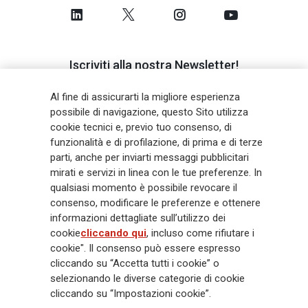
Iscriviti alla nostra Newsletter!
Al fine di assicurarti la migliore esperienza
possibile di navigazione, questo Sito utilizza
Ricevi tutti gli aggiornamenti e scopri le novità dal mondo
cookie tecnici e, previo tuo consenso, di
Generali.
funzionalità e di profilazione, di prima e di terze
parti, anche per inviarti messaggi pubblicitari
mirati e servizi in linea con le tue preferenze. In
REGISTRATI
qualsiasi momento è possibile revocare il
consenso, modificare le preferenze e ottenere
informazioni dettagliate sull’utilizzo dei
SONDAGGIO IN 2 MINUTI
RICEVI AGGIORNAMENTI
cookie
cliccando qui
, incluso come rifiutare i
cookie". Il consenso può essere espresso
cliccando su “Accetta tutti i cookie” o
Generali
è uno dei maggiori player integrati di assicurazione e asset
selezionando le diverse categorie di cookie
management a livello globale, con premi complessivi pari a € 98,1
miliardi e € 900 miliardi di AUM nel 2025. Fondato nel 1831, con oltre 88
cliccando su “Impostazioni cookie”.
mila dipendenti e 163 mila agenti che servono 75 milioni di clienti, il