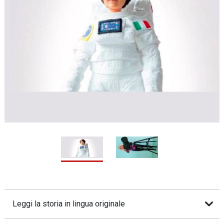
1 / 2
2
Leggi la storia in lingua originale