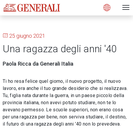
Open 
N
s
s
s
s
s
g
g
g
g
g
M
Open
25 giugno 2021
Una ragazza degli anni '40
Paola Ricca da Generali Italia
Ti ho resa felice quel giorno, il nuovo progetto, il nuovo
lavoro, era anche il tuo grande desiderio che si realizzava.
Tu, figlia nata durante la guerra, in un paese piccolo della
provincia italiana, non avevi potuto studiare, non te lo
avevano permesso. Le scuole superiori, non erano cosa
per una ragazza per bene, non serviva studiare, il destino,
il futuro di una ragazza degli anni ’40 non lo prevedeva.