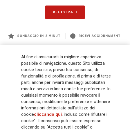
REGISTRATI
SONDAGGIO IN 2 MINUTI
RICEVI AGGIORNAMENTI
Generali
è uno dei maggiori player integrati di assicurazione e asset
Al fine di assicurarti la migliore esperienza
management a livello globale, con premi complessivi pari a € 98,1
possibile di navigazione, questo Sito utilizza
miliardi e € 900 miliardi di AUM nel 2025. Fondato nel 1831, con oltre 88
cookie tecnici e, previo tuo consenso, di
mila dipendenti e 163 mila agenti che servono 75 milioni di clienti, il
Gruppo ha una posizione di leadership in Europa e una presenza
funzionalità e di profilazione, di prima e di terze
crescente in Asia e America. Al centro della strategia di Generali c'è il suo
parti, anche per inviarti messaggi pubblicitari
impegno Lifetime Partner verso i clienti, realizzato attraverso soluzioni
mirati e servizi in linea con le tue preferenze. In
innovative e personalizzate, un'esperienza cliente di prima classe e le sue
qualsiasi momento è possibile revocare il
capacità di distribuzione globale digitalizzata. Il Gruppo ha
consenso, modificare le preferenze e ottenere
completamente integrato la sostenibilità in tutte le scelte strategiche, con
informazioni dettagliate sull’utilizzo dei
l'obiettivo di creare valore per tutti gli stakeholder mentre costruisce una
cookie
cliccando qui
, incluso come rifiutare i
società più equa e resiliente.
cookie". Il consenso può essere espresso
cliccando su “Accetta tutti i cookie” o