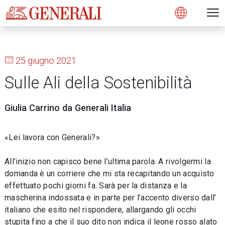
Open 
N
s
s
s
s
s
g
g
g
g
g
M
Open
25 giugno 2021
Sulle Ali della Sostenibilità
Giulia Carrino da Generali Italia
«Lei lavora con Generali?»
All’inizio non capisco bene l’ultima parola. A rivolgermi la
domanda è un corriere che mi sta recapitando un acquisto
effettuato pochi giorni fa. Sarà per la distanza e la
mascherina indossata e in parte per l’accento diverso dall’
italiano che esito nel rispondere, allargando gli occhi
stupita fino a che il suo dito non indica il leone rosso alato