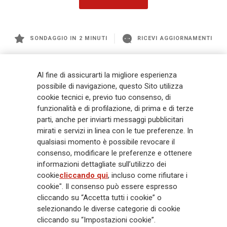
SONDAGGIO IN 2 MINUTI
RICEVI AGGIORNAMENTI
Generali
è uno dei maggiori player integrati di assicurazione e asset
Al fine di assicurarti la migliore esperienza
management a livello globale, con premi complessivi pari a € 98,1
possibile di navigazione, questo Sito utilizza
miliardi e € 900 miliardi di AUM nel 2025. Fondato nel 1831, con oltre 88
cookie tecnici e, previo tuo consenso, di
mila dipendenti e 163 mila agenti che servono 75 milioni di clienti, il
Gruppo ha una posizione di leadership in Europa e una presenza
funzionalità e di profilazione, di prima e di terze
crescente in Asia e America. Al centro della strategia di Generali c'è il suo
parti, anche per inviarti messaggi pubblicitari
impegno Lifetime Partner verso i clienti, realizzato attraverso soluzioni
mirati e servizi in linea con le tue preferenze. In
innovative e personalizzate, un'esperienza cliente di prima classe e le sue
qualsiasi momento è possibile revocare il
capacità di distribuzione globale digitalizzata. Il Gruppo ha
consenso, modificare le preferenze e ottenere
completamente integrato la sostenibilità in tutte le scelte strategiche, con
informazioni dettagliate sull’utilizzo dei
l'obiettivo di creare valore per tutti gli stakeholder mentre costruisce una
cookie
cliccando qui
, incluso come rifiutare i
società più equa e resiliente.
cookie". Il consenso può essere espresso
cliccando su “Accetta tutti i cookie” o
selezionando le diverse categorie di cookie
Legal Info
Cookie Policy
Privacy & GDPR
FATCA
cliccando su “Impostazioni cookie”.