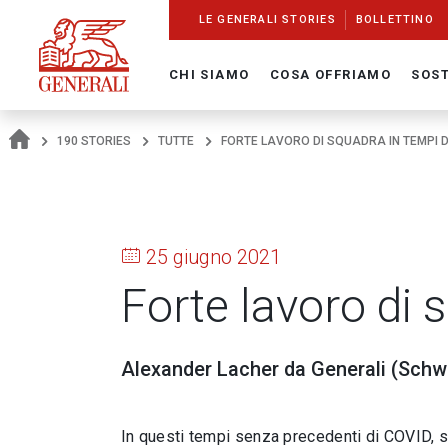
Navigate On Generali.com
shortcut to press release
shortcut to financial figures
shortcut to financial calendar
shortcut to Generali stock
shortcut to career
go to HomePage
go to search
go to map
go to Italian version
go to English version
Main content
LE GENERALI STORIES
BOLLETTINO
CHI SIAMO
COSA OFFRIAMO
SOST
190 STORIES
TUTTE
FORTE LAVORO DI SQUADRA IN TEMPI 
25 giugno 2021
Forte lavoro di 
Alexander Lacher da Generali (Schw
In questi tempi senza precedenti di COVID, s