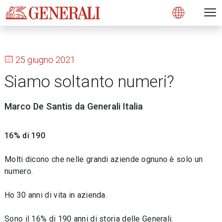
Open 
N
s
s
s
s
s
g
g
g
g
g
M
Open
25 giugno 2021
Siamo soltanto numeri?
Marco De Santis da Generali Italia
16% di 190
Molti dicono che nelle grandi aziende ognuno è solo un
numero.
Ho 30 anni di vita in azienda.
Sono il 16% di 190 anni di storia delle Generali.