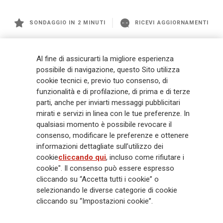
SONDAGGIO IN 2 MINUTI
RICEVI AGGIORNAMENTI
Generali
è uno dei maggiori player integrati di assicurazione e asset
Al fine di assicurarti la migliore esperienza
management a livello globale, con premi complessivi pari a € 98,1
possibile di navigazione, questo Sito utilizza
miliardi e € 900 miliardi di AUM nel 2025. Fondato nel 1831, con oltre 88
cookie tecnici e, previo tuo consenso, di
mila dipendenti e 163 mila agenti che servono 75 milioni di clienti, il
Gruppo ha una posizione di leadership in Europa e una presenza
funzionalità e di profilazione, di prima e di terze
crescente in Asia e America. Al centro della strategia di Generali c'è il suo
parti, anche per inviarti messaggi pubblicitari
impegno Lifetime Partner verso i clienti, realizzato attraverso soluzioni
mirati e servizi in linea con le tue preferenze. In
innovative e personalizzate, un'esperienza cliente di prima classe e le sue
qualsiasi momento è possibile revocare il
capacità di distribuzione globale digitalizzata. Il Gruppo ha
consenso, modificare le preferenze e ottenere
completamente integrato la sostenibilità in tutte le scelte strategiche, con
informazioni dettagliate sull’utilizzo dei
l'obiettivo di creare valore per tutti gli stakeholder mentre costruisce una
cookie
cliccando qui
, incluso come rifiutare i
società più equa e resiliente.
cookie". Il consenso può essere espresso
cliccando su “Accetta tutti i cookie” o
selezionando le diverse categorie di cookie
Legal Info
Cookie Policy
Privacy & GDPR
FATCA
cliccando su “Impostazioni cookie”.
EMIR exemption
Olocausto
Accessibilità
Whistleblowing