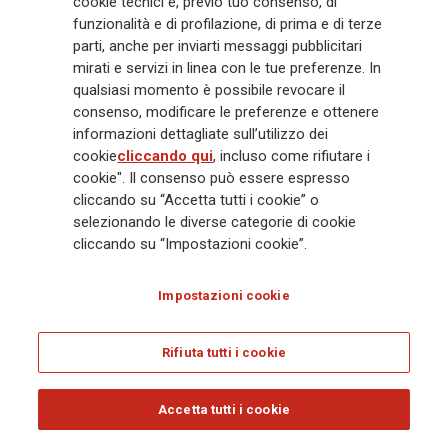
cookie tecnici e, previo tuo consenso, di
mila dipendenti e 163 mila agenti che servono 75 milioni di clienti, il
Gruppo ha una posizione di leadership in Europa e una presenza
funzionalità e di profilazione, di prima e di terze
crescente in Asia e America. Al centro della strategia di Generali c'è il suo
parti, anche per inviarti messaggi pubblicitari
impegno Lifetime Partner verso i clienti, realizzato attraverso soluzioni
mirati e servizi in linea con le tue preferenze. In
innovative e personalizzate, un'esperienza cliente di prima classe e le sue
qualsiasi momento è possibile revocare il
capacità di distribuzione globale digitalizzata. Il Gruppo ha
consenso, modificare le preferenze e ottenere
completamente integrato la sostenibilità in tutte le scelte strategiche, con
informazioni dettagliate sull’utilizzo dei
l'obiettivo di creare valore per tutti gli stakeholder mentre costruisce una
cookie
cliccando qui
, incluso come rifiutare i
società più equa e resiliente.
cookie". Il consenso può essere espresso
cliccando su “Accetta tutti i cookie” o
selezionando le diverse categorie di cookie
Legal Info
Cookie Policy
Privacy & GDPR
FATCA
cliccando su “Impostazioni cookie”.
EMIR exemption
Olocausto
Accessibilità
Whistleblowing
Impostazioni cookie
Glossary
FAQ
Rifiuta tutti i cookie
© Assicurazioni Generali S.p.A. - C.F. 00079760328 E P. IVA DI GRUPPO
01333550323
Accetta tutti i cookie