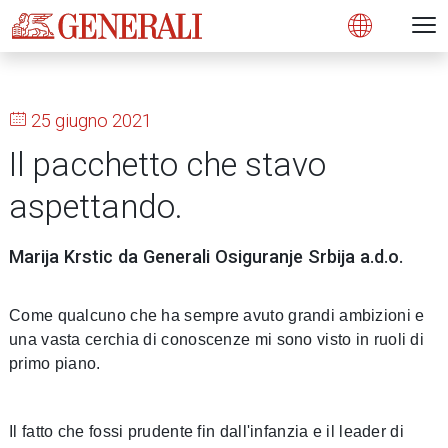
Open 
N
s
s
s
s
s
g
g
g
g
g
M
Open
25 giugno 2021
Il pacchetto che stavo
aspettando.
Marija Krstic da Generali Osiguranje Srbija a.d.o.
Come qualcuno che ha sempre avuto grandi ambizioni e
una vasta cerchia di conoscenze mi sono visto in ruoli di
primo piano.
Il fatto che fossi prudente fin dall'infanzia e il leader di