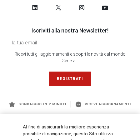
Iscriviti alla nostra Newsletter!
Ricevi tutti gli aggiornamenti e scopri le novità dal mondo
Generali.
REGISTRATI
SONDAGGIO IN 2 MINUTI
RICEVI AGGIORNAMENTI
Generali
è uno dei maggiori player integrati di assicurazione e asset
Al fine di assicurarti la migliore esperienza
management a livello globale, con premi complessivi pari a € 98,1
possibile di navigazione, questo Sito utilizza
miliardi e € 900 miliardi di AUM nel 2025. Fondato nel 1831, con oltre 88