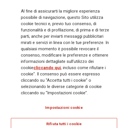
Generali
è uno dei maggiori player integrati di assicurazione e asset
Al fine di assicurarti la migliore esperienza
management a livello globale, con premi complessivi pari a € 98,1
possibile di navigazione, questo Sito utilizza
miliardi e € 900 miliardi di AUM nel 2025. Fondato nel 1831, con oltre 88
cookie tecnici e, previo tuo consenso, di
mila dipendenti e 163 mila agenti che servono 75 milioni di clienti, il
Gruppo ha una posizione di leadership in Europa e una presenza
funzionalità e di profilazione, di prima e di terze
crescente in Asia e America. Al centro della strategia di Generali c'è il suo
parti, anche per inviarti messaggi pubblicitari
impegno Lifetime Partner verso i clienti, realizzato attraverso soluzioni
mirati e servizi in linea con le tue preferenze. In
innovative e personalizzate, un'esperienza cliente di prima classe e le sue
qualsiasi momento è possibile revocare il
capacità di distribuzione globale digitalizzata. Il Gruppo ha
consenso, modificare le preferenze e ottenere
completamente integrato la sostenibilità in tutte le scelte strategiche, con
informazioni dettagliate sull’utilizzo dei
l'obiettivo di creare valore per tutti gli stakeholder mentre costruisce una
cookie
cliccando qui
, incluso come rifiutare i
società più equa e resiliente.
cookie". Il consenso può essere espresso
cliccando su “Accetta tutti i cookie” o
selezionando le diverse categorie di cookie
Legal Info
Cookie Policy
Privacy & GDPR
FATCA
cliccando su “Impostazioni cookie”.
EMIR exemption
Olocausto
Accessibilità
Whistleblowing
Impostazioni cookie
Glossary
FAQ
Rifiuta tutti i cookie
© Assicurazioni Generali S.p.A. - C.F. 00079760328 E P. IVA DI GRUPPO