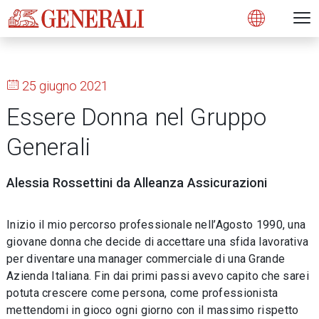
Open 
N
s
s
s
s
s
g
g
g
g
g
M
Open
25 giugno 2021
Essere Donna nel Gruppo
Generali
Alessia Rossettini da Alleanza Assicurazioni
Inizio il mio percorso professionale nell’Agosto 1990, una
giovane donna che decide di accettare una sfida lavorativa
per diventare una manager commerciale di una Grande
Azienda Italiana. Fin dai primi passi avevo capito che sarei
potuta crescere come persona, come professionista
mettendomi in gioco ogni giorno con il massimo rispetto