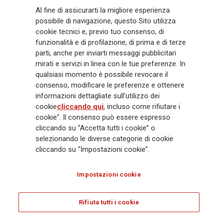
Generali
è uno dei maggiori player integrati di assicurazione e asset
Al fine di assicurarti la migliore esperienza
management a livello globale, con premi complessivi pari a € 98,1
possibile di navigazione, questo Sito utilizza
miliardi e € 900 miliardi di AUM nel 2025. Fondato nel 1831, con oltre 88
cookie tecnici e, previo tuo consenso, di
mila dipendenti e 163 mila agenti che servono 75 milioni di clienti, il
funzionalità e di profilazione, di prima e di terze
Gruppo ha una posizione di leadership in Europa e una presenza
crescente in Asia e America. Al centro della strategia di Generali c'è il suo
parti, anche per inviarti messaggi pubblicitari
impegno Lifetime Partner verso i clienti, realizzato attraverso soluzioni
mirati e servizi in linea con le tue preferenze. In
innovative e personalizzate, un'esperienza cliente di prima classe e le sue
qualsiasi momento è possibile revocare il
capacità di distribuzione globale digitalizzata. Il Gruppo ha
consenso, modificare le preferenze e ottenere
completamente integrato la sostenibilità in tutte le scelte strategiche, con
informazioni dettagliate sull’utilizzo dei
l'obiettivo di creare valore per tutti gli stakeholder mentre costruisce una
cookie
cliccando qui
, incluso come rifiutare i
società più equa e resiliente.
cookie". Il consenso può essere espresso
cliccando su “Accetta tutti i cookie” o
selezionando le diverse categorie di cookie
Legal Info
Cookie Policy
Privacy & GDPR
FATCA
cliccando su “Impostazioni cookie”.
EMIR exemption
Olocausto
Accessibilità
Whistleblowing
Impostazioni cookie
Glossary
FAQ
Rifiuta tutti i cookie
© Assicurazioni Generali S.p.A. - C.F. 00079760328 E P. IVA DI GRUPPO