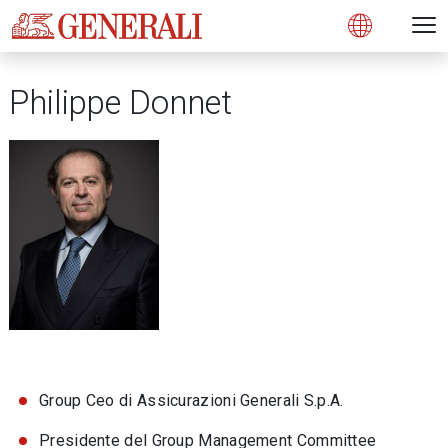
Open 
N
s
s
s
s
s
g
g
g
g
g
M
Open
Philippe Donnet
Group Ceo di Assicurazioni Generali S.p.A.
Presidente del Group Management Committee