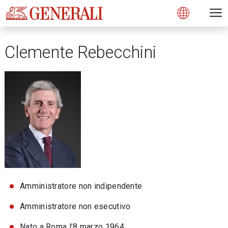
Open 
N
s
s
s
s
s
g
g
g
g
g
M
Open
Clemente Rebecchini
Amministratore non indipendente
Amministratore non esecutivo
Nato a Roma l’8 marzo 1964