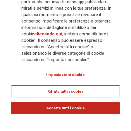
crescente in Asia e America. Al centro della strategia di Generali c'è il suo
parti, anche per inviarti messaggi pubblicitari
impegno Lifetime Partner verso i clienti, realizzato attraverso soluzioni
mirati e servizi in linea con le tue preferenze. In
innovative e personalizzate, un'esperienza cliente di prima classe e le sue
qualsiasi momento è possibile revocare il
capacità di distribuzione globale digitalizzata. Il Gruppo ha
consenso, modificare le preferenze e ottenere
completamente integrato la sostenibilità in tutte le scelte strategiche, con
informazioni dettagliate sull’utilizzo dei
l'obiettivo di creare valore per tutti gli stakeholder mentre costruisce una
cookie
cliccando qui
, incluso come rifiutare i
società più equa e resiliente.
cookie". Il consenso può essere espresso
cliccando su “Accetta tutti i cookie” o
selezionando le diverse categorie di cookie
Legal Info
Cookie Policy
Privacy & GDPR
FATCA
cliccando su “Impostazioni cookie”.
EMIR exemption
Olocausto
Accessibilità
Whistleblowing
Impostazioni cookie
Glossary
FAQ
Rifiuta tutti i cookie
© Assicurazioni Generali S.p.A. - C.F. 00079760328 E P. IVA DI GRUPPO
01333550323
Accetta tutti i cookie