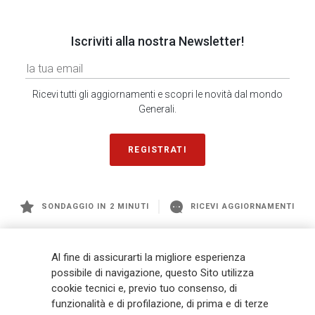
Iscriviti alla nostra Newsletter!
Ricevi tutti gli aggiornamenti e scopri le novità dal mondo
Generali.
REGISTRATI
SONDAGGIO IN 2 MINUTI
RICEVI AGGIORNAMENTI
Generali
è uno dei maggiori player integrati di assicurazione e asset
Al fine di assicurarti la migliore esperienza
management a livello globale, con premi complessivi pari a € 98,1
possibile di navigazione, questo Sito utilizza
miliardi e € 900 miliardi di AUM nel 2025. Fondato nel 1831, con oltre 88
cookie tecnici e, previo tuo consenso, di
mila dipendenti e 163 mila agenti che servono 75 milioni di clienti, il
funzionalità e di profilazione, di prima e di terze
Gruppo ha una posizione di leadership in Europa e una presenza