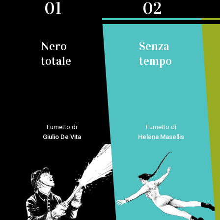
01
02
Nero
Senza
totale
tempo
Fumetto di
Fumetto di
Giulio De Vita
Helena Masellis