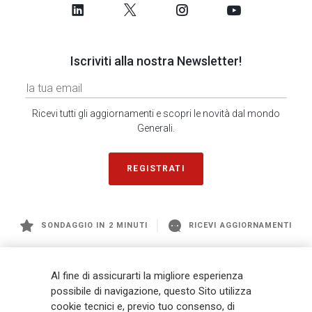
Iscriviti alla nostra Newsletter!
Ricevi tutti gli aggiornamenti e scopri le novità dal mondo
Generali.
REGISTRATI
SONDAGGIO IN 2 MINUTI
RICEVI AGGIORNAMENTI
Generali
è uno dei maggiori player integrati di assicurazione e asset
Al fine di assicurarti la migliore esperienza
management a livello globale, con premi complessivi pari a € 98,1
possibile di navigazione, questo Sito utilizza
miliardi e € 900 miliardi di AUM nel 2025. Fondato nel 1831, con oltre 88
cookie tecnici e, previo tuo consenso, di
mila dipendenti e 163 mila agenti che servono 75 milioni di clienti, il