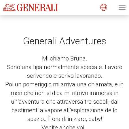
Open 
N
s
s
s
s
s
g
g
g
g
g
M
Open
Generali Adventures
Mi chiamo Bruna.
Sono una tipa normalmente speciale. Lavoro
scrivendo e scrivo lavorando.
Poi un pomeriggio mi arriva una chiamata, e in
men che non si dica mi ritrovo immersa in
un’avventura che attraversa tre secoli, dai
bastimenti a vapore all’esplorazione dello
spazio…È ora di iniziare, baby!
Venite anche voi…