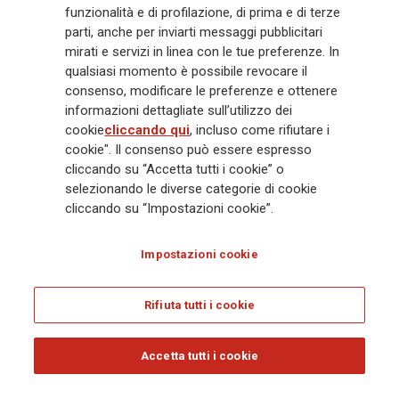
Gruppo ha una posizione di leadership in Europa e una presenza
funzionalità e di profilazione, di prima e di terze
crescente in Asia e America. Al centro della strategia di Generali c'è il suo
parti, anche per inviarti messaggi pubblicitari
impegno Lifetime Partner verso i clienti, realizzato attraverso soluzioni
mirati e servizi in linea con le tue preferenze. In
innovative e personalizzate, un'esperienza cliente di prima classe e le sue
qualsiasi momento è possibile revocare il
capacità di distribuzione globale digitalizzata. Il Gruppo ha
consenso, modificare le preferenze e ottenere
completamente integrato la sostenibilità in tutte le scelte strategiche, con
informazioni dettagliate sull’utilizzo dei
l'obiettivo di creare valore per tutti gli stakeholder mentre costruisce una
cookie
cliccando qui
, incluso come rifiutare i
società più equa e resiliente.
cookie". Il consenso può essere espresso
cliccando su “Accetta tutti i cookie” o
selezionando le diverse categorie di cookie
Legal Info
Cookie Policy
Privacy & GDPR
FATCA
cliccando su “Impostazioni cookie”.
EMIR exemption
Olocausto
Accessibilità
Whistleblowing
Impostazioni cookie
Glossary
FAQ
Rifiuta tutti i cookie
© Assicurazioni Generali S.p.A. - C.F. 00079760328 E P. IVA DI GRUPPO
01333550323
Accetta tutti i cookie