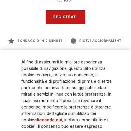
Generali.
REGISTRATI
SONDAGGIO IN 2 MINUTI
RICEVI AGGIORNAMENTI
Generali
è uno dei maggiori player integrati di assicurazione e asset
Al fine di assicurarti la migliore esperienza
management a livello globale, con premi complessivi pari a € 98,1
possibile di navigazione, questo Sito utilizza
miliardi e € 900 miliardi di AUM nel 2025. Fondato nel 1831, con oltre 88
cookie tecnici e, previo tuo consenso, di
mila dipendenti e 163 mila agenti che servono 75 milioni di clienti, il
Gruppo ha una posizione di leadership in Europa e una presenza
funzionalità e di profilazione, di prima e di terze
crescente in Asia e America. Al centro della strategia di Generali c'è il suo
parti, anche per inviarti messaggi pubblicitari
impegno Lifetime Partner verso i clienti, realizzato attraverso soluzioni
mirati e servizi in linea con le tue preferenze. In
innovative e personalizzate, un'esperienza cliente di prima classe e le sue
qualsiasi momento è possibile revocare il
capacità di distribuzione globale digitalizzata. Il Gruppo ha
consenso, modificare le preferenze e ottenere
completamente integrato la sostenibilità in tutte le scelte strategiche, con
informazioni dettagliate sull’utilizzo dei
l'obiettivo di creare valore per tutti gli stakeholder mentre costruisce una
cookie
cliccando qui
, incluso come rifiutare i
società più equa e resiliente.
cookie". Il consenso può essere espresso