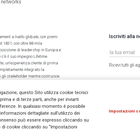
al networks
Iscriviti alla
ment a livello globale, con premi
l 1831, con oltre 88 mila
 posizione di leadership in Europa e
 c'è il suo impegno Lifetime
ate, un'esperienza cliente di prima
Ricevi tutti gli
completamente integrato la
tti gli stakeholder mentre costruisce
vigazione, questo Sito utilizza cookie tecnici
prima e di terze parti, anche per inviarti
referenze. In qualsiasi momento è possibile
Impostazioni c
nformazioni dettagliate sull’utilizzo dei
Olocausto
Accessibilità
Whistleblowing
© As
Il consenso può essere espresso cliccando su
ie di cookie cliccando su “Impostazioni