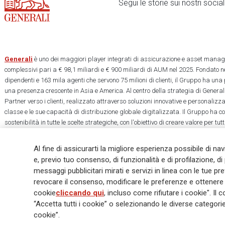
Segui le storie sui nostri soci
Generali
è uno dei maggiori player integrati di assicurazione e asset manage
complessivi pari a € 98,1 miliardi e € 900 miliardi di AUM nel 2025. Fondato ne
dipendenti e 163 mila agenti che servono 75 milioni di clienti, il Gruppo ha una
una presenza crescente in Asia e America. Al centro della strategia di Generali
Partner verso i clienti, realizzato attraverso soluzioni innovative e personalizz
classe e le sue capacità di distribuzione globale digitalizzata. Il Gruppo ha 
sostenibilità in tutte le scelte strategiche, con l'obiettivo di creare valore per tu
una società più equa e resiliente.
Al fine di assicurarti la migliore esperienza possibile di na
e, previo tuo consenso, di funzionalità e di profilazione, di 
messaggi pubblicitari mirati e servizi in linea con le tue p
revocare il consenso, modificare le preferenze e ottenere i
Legal Info
Cookie Policy
Privacy & GDPR
FATCA
EMIR exemption
cookie
cliccando qui
, incluso come rifiutare i cookie". 
Glossary
FAQ
“Accetta tutti i cookie” o selezionando le diverse categor
cookie”.