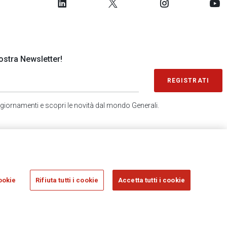
 nostra Newsletter!
REGISTRATI
 aggiornamenti e scopri le novità dal mondo Generali.
SONDAGGIO IN 2 MINUTI
RICEVI AGGIORNAMENTI
ookie
Rifiuta tutti i cookie
Accetta tutti i cookie
sicurazioni Generali S.p.A. - C.F. 00079760328 E P. IVA DI GRUPPO 01333550323