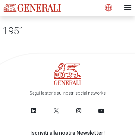
Open 
N
s
s
s
s
s
g
g
g
g
g
M
Open
1951
Segui le storie sui nostri social networks
Iscriviti alla nostra Newsletter!