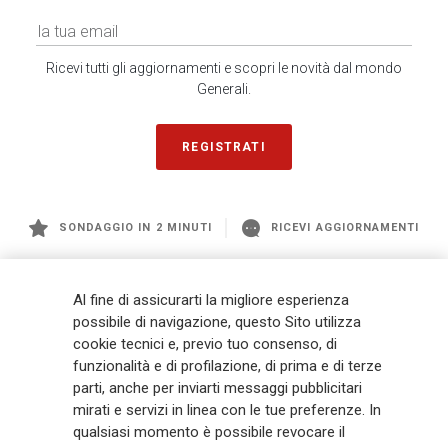
Ricevi tutti gli aggiornamenti e scopri le novità dal mondo
Generali.
REGISTRATI
SONDAGGIO IN 2 MINUTI
RICEVI AGGIORNAMENTI
Generali
è uno dei maggiori player integrati di assicurazione e asset
Al fine di assicurarti la migliore esperienza
management a livello globale, con premi complessivi pari a € 98,1
possibile di navigazione, questo Sito utilizza
miliardi e € 900 miliardi di AUM nel 2025. Fondato nel 1831, con oltre 88
cookie tecnici e, previo tuo consenso, di
mila dipendenti e 163 mila agenti che servono 75 milioni di clienti, il
funzionalità e di profilazione, di prima e di terze
Gruppo ha una posizione di leadership in Europa e una presenza
crescente in Asia e America. Al centro della strategia di Generali c'è il suo
parti, anche per inviarti messaggi pubblicitari
impegno Lifetime Partner verso i clienti, realizzato attraverso soluzioni
mirati e servizi in linea con le tue preferenze. In
innovative e personalizzate, un'esperienza cliente di prima classe e le sue
qualsiasi momento è possibile revocare il