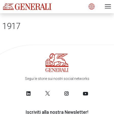
Open 
N
s
s
s
s
s
g
g
g
g
g
M
Open
1917
Segui le storie sui nostri social networks
Iscriviti alla nostra Newsletter!