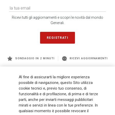
Ricevi tutti gli aggiornamenti e scopri le novità dal mondo
Generali.
REGISTRATI
SONDAGGIO IN 2 MINUTI
RICEVI AGGIORNAMENTI
Generali
è uno dei maggiori player integrati di assicurazione e asset
Al fine di assicurarti la migliore esperienza
management a livello globale, con premi complessivi pari a € 98,1
possibile di navigazione, questo Sito utilizza
miliardi e € 900 miliardi di AUM nel 2025. Fondato nel 1831, con oltre 88
cookie tecnici e, previo tuo consenso, di
mila dipendenti e 163 mila agenti che servono 75 milioni di clienti, il
funzionalità e di profilazione, di prima e di terze
Gruppo ha una posizione di leadership in Europa e una presenza
crescente in Asia e America. Al centro della strategia di Generali c'è il suo
parti, anche per inviarti messaggi pubblicitari
impegno Lifetime Partner verso i clienti, realizzato attraverso soluzioni
mirati e servizi in linea con le tue preferenze. In
innovative e personalizzate, un'esperienza cliente di prima classe e le sue
qualsiasi momento è possibile revocare il