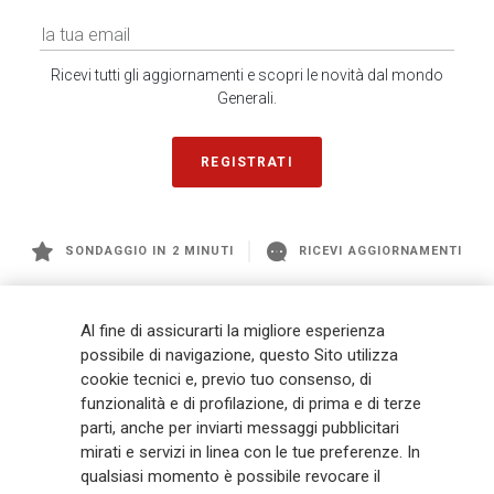
Ricevi tutti gli aggiornamenti e scopri le novità dal mondo
Generali.
REGISTRATI
SONDAGGIO IN 2 MINUTI
RICEVI AGGIORNAMENTI
Generali
è uno dei maggiori player integrati di assicurazione e asset
Al fine di assicurarti la migliore esperienza
management a livello globale, con premi complessivi pari a € 98,1
possibile di navigazione, questo Sito utilizza
miliardi e € 900 miliardi di AUM nel 2025. Fondato nel 1831, con oltre 88
cookie tecnici e, previo tuo consenso, di
mila dipendenti e 163 mila agenti che servono 75 milioni di clienti, il
funzionalità e di profilazione, di prima e di terze
Gruppo ha una posizione di leadership in Europa e una presenza
crescente in Asia e America. Al centro della strategia di Generali c'è il suo
parti, anche per inviarti messaggi pubblicitari
impegno Lifetime Partner verso i clienti, realizzato attraverso soluzioni
mirati e servizi in linea con le tue preferenze. In
innovative e personalizzate, un'esperienza cliente di prima classe e le sue
qualsiasi momento è possibile revocare il