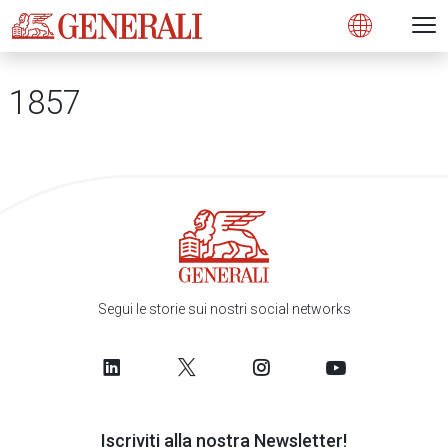
Open 
N
s
s
s
s
s
g
g
g
g
g
M
Open
1857
Segui le storie sui nostri social networks
Iscriviti alla nostra Newsletter!