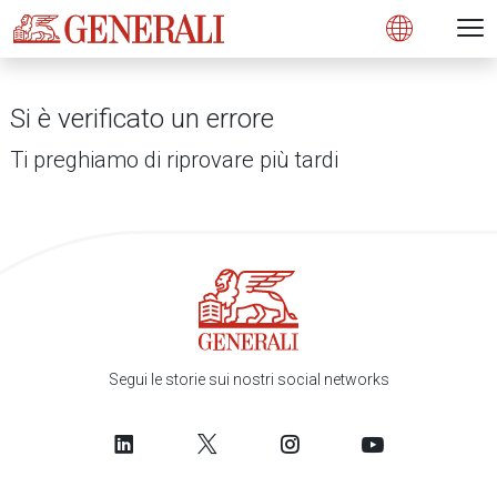
Open 
N
s
s
s
s
s
g
g
g
g
g
M
Open
Si è verificato un errore
Ti preghiamo di riprovare più tardi
Segui le storie sui nostri social networks