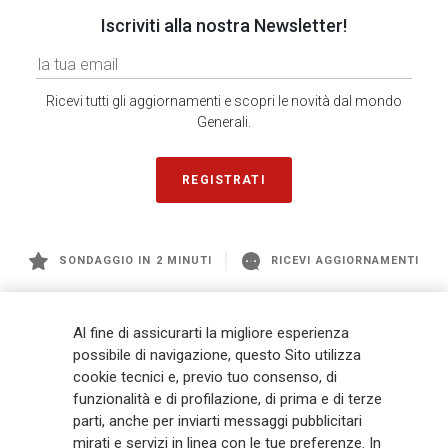
Iscriviti alla nostra Newsletter!
Ricevi tutti gli aggiornamenti e scopri le novità dal mondo
Generali.
REGISTRATI
SONDAGGIO IN 2 MINUTI
RICEVI AGGIORNAMENTI
Generali
è uno dei maggiori player integrati di assicurazione e asset
Al fine di assicurarti la migliore esperienza
management a livello globale, con premi complessivi pari a € 98,1
possibile di navigazione, questo Sito utilizza
miliardi e € 900 miliardi di AUM nel 2025. Fondato nel 1831, con oltre 88
cookie tecnici e, previo tuo consenso, di
mila dipendenti e 163 mila agenti che servono 75 milioni di clienti, il
funzionalità e di profilazione, di prima e di terze
Gruppo ha una posizione di leadership in Europa e una presenza
crescente in Asia e America. Al centro della strategia di Generali c'è il suo
parti, anche per inviarti messaggi pubblicitari
impegno Lifetime Partner verso i clienti, realizzato attraverso soluzioni
mirati e servizi in linea con le tue preferenze. In