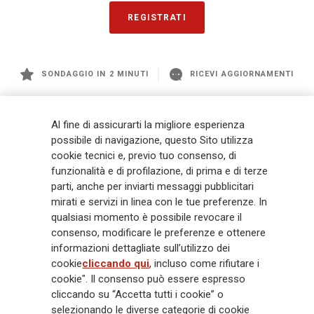
REGISTRATI
SONDAGGIO IN 2 MINUTI
RICEVI AGGIORNAMENTI
Generali
è uno dei maggiori player integrati di assicurazione e asset
Al fine di assicurarti la migliore esperienza
management a livello globale, con premi complessivi pari a € 98,1
possibile di navigazione, questo Sito utilizza
miliardi e € 900 miliardi di AUM nel 2025. Fondato nel 1831, con oltre 88
cookie tecnici e, previo tuo consenso, di
mila dipendenti e 163 mila agenti che servono 75 milioni di clienti, il
funzionalità e di profilazione, di prima e di terze
Gruppo ha una posizione di leadership in Europa e una presenza
crescente in Asia e America. Al centro della strategia di Generali c'è il suo
parti, anche per inviarti messaggi pubblicitari
impegno Lifetime Partner verso i clienti, realizzato attraverso soluzioni
mirati e servizi in linea con le tue preferenze. In
innovative e personalizzate, un'esperienza cliente di prima classe e le sue
qualsiasi momento è possibile revocare il
capacità di distribuzione globale digitalizzata. Il Gruppo ha
consenso, modificare le preferenze e ottenere
completamente integrato la sostenibilità in tutte le scelte strategiche, con
informazioni dettagliate sull’utilizzo dei
l'obiettivo di creare valore per tutti gli stakeholder mentre costruisce una
cookie
cliccando qui
, incluso come rifiutare i
società più equa e resiliente.
cookie". Il consenso può essere espresso
cliccando su “Accetta tutti i cookie” o
selezionando le diverse categorie di cookie