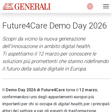
Open 
N
s
s
s
s
s
g
g
g
g
g
M
Open
Future4Care Demo Day 2026
Scopri da vicino la nuova generazione
dell’innovazione in ambito digital health.
Ti aspettiamo il 12 marzo per conoscere le
soluzioni più promettenti che stanno ridefinendo
il futuro della salute digitale in Europa.
Il
Demo Day 2026 di Future4Care
torna il
12 marzo
,
confermandosi uno degli appuntamenti europei più
importanti per chi si occupa di
digital health
, per i principali
attori del settore e per gli esperti di trasformazione