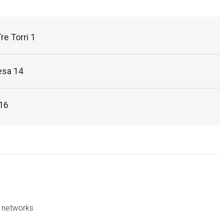
re Torri 1
esa 14
16
al networks