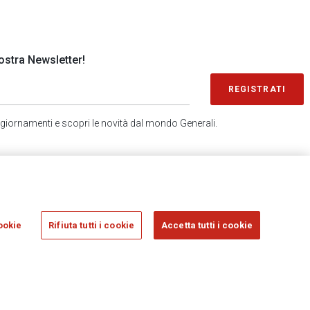
 nostra Newsletter!
REGISTRATI
 aggiornamenti e scopri le novità dal mondo Generali.
SONDAGGIO IN 2 MINUTI
RICEVI AGGIORNAMENTI
ookie
Rifiuta tutti i cookie
Accetta tutti i cookie
sicurazioni Generali S.p.A. - C.F. 00079760328 E P. IVA DI GRUPPO 01333550323