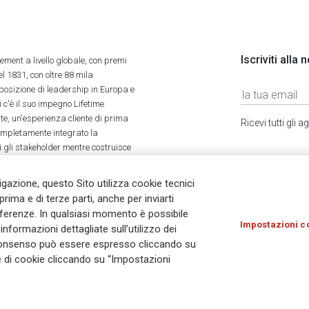
Iscriviti alla
ment a livello globale, con premi
l 1831, con oltre 88 mila
 posizione di leadership in Europa e
 c'è il suo impegno Lifetime
ate, un'esperienza cliente di prima
Ricevi tutti gli
completamente integrato la
tti gli stakeholder mentre costruisce
vigazione, questo Sito utilizza cookie tecnici
prima e di terze parti, anche per inviarti
referenze. In qualsiasi momento è possibile
Impostazioni c
nformazioni dettagliate sull’utilizzo dei
Olocausto
Accessibilità
Whistleblowing
© As
Il consenso può essere espresso cliccando su
ie di cookie cliccando su “Impostazioni