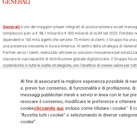
Generali
è uno dei maggiori player integrati di assicurazione e asset manage
complessivi pari a € 98,1 miliardi e € 900 miliardi di AUM nel 2025. Fondato ne
dipendenti e 163 mila agenti che servono 75 milioni di clienti, il Gruppo ha una
una presenza crescente in Asia e America. Al centro della strategia di Generali
Partner verso i clienti, realizzato attraverso soluzioni innovative e personalizz
classe e le sue capacità di distribuzione globale digitalizzata. Il Gruppo ha 
sostenibilità in tutte le scelte strategiche, con l'obiettivo di creare valore per tu
una società più equa e resiliente.
Al fine di assicurarti la migliore esperienza possibile di na
e, previo tuo consenso, di funzionalità e di profilazione, di 
messaggi pubblicitari mirati e servizi in linea con le tue p
revocare il consenso, modificare le preferenze e ottenere i
Legal Info
Cookie Policy
Privacy & GDPR
FATCA
EMIR exemption
cookie
cliccando qui
, incluso come rifiutare i cookie". 
Glossary
FAQ
“Accetta tutti i cookie” o selezionando le diverse categor
cookie”.