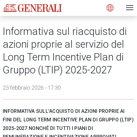
Open 
N
s
s
s
s
s
g
g
g
g
g
M
Open
Informativa sul riacquisto di
azioni proprie al servizio del
Long Term Incentive Plan di
Gruppo (LTIP) 2025-2027
23 febbraio 2026 - 17:30
INFORMATIVA SULL'ACQUISTO DI AZIONI PROPRIE AI
FINI DEL LONG TERM INCENTIVE PLAN DI GRUPPO (LTIP)
2025-2027 NONCHÉ DI TUTTI I PIANI DI
REMUNERAZIONE E INCENTIVAZIONE APPROVATI