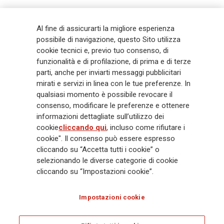
Generali
è uno dei maggiori player integrati di assicurazione e asset
Al fine di assicurarti la migliore esperienza
management a livello globale, con premi complessivi pari a € 98,1
possibile di navigazione, questo Sito utilizza
miliardi e € 900 miliardi di AUM nel 2025. Fondato nel 1831, con oltre 88
cookie tecnici e, previo tuo consenso, di
mila dipendenti e 163 mila agenti che servono 75 milioni di clienti, il
funzionalità e di profilazione, di prima e di terze
Gruppo ha una posizione di leadership in Europa e una presenza
crescente in Asia e America. Al centro della strategia di Generali c'è il suo
parti, anche per inviarti messaggi pubblicitari
impegno Lifetime Partner verso i clienti, realizzato attraverso soluzioni
mirati e servizi in linea con le tue preferenze. In
innovative e personalizzate, un'esperienza cliente di prima classe e le sue
qualsiasi momento è possibile revocare il
capacità di distribuzione globale digitalizzata. Il Gruppo ha
consenso, modificare le preferenze e ottenere
completamente integrato la sostenibilità in tutte le scelte strategiche, con
informazioni dettagliate sull’utilizzo dei
l'obiettivo di creare valore per tutti gli stakeholder mentre costruisce una
cookie
cliccando qui
, incluso come rifiutare i
società più equa e resiliente.
cookie". Il consenso può essere espresso
cliccando su “Accetta tutti i cookie” o
selezionando le diverse categorie di cookie
Legal Info
Cookie Policy
Privacy & GDPR
FATCA
cliccando su “Impostazioni cookie”.
EMIR exemption
Olocausto
Accessibilità
Whistleblowing
Impostazioni cookie
Glossary
FAQ